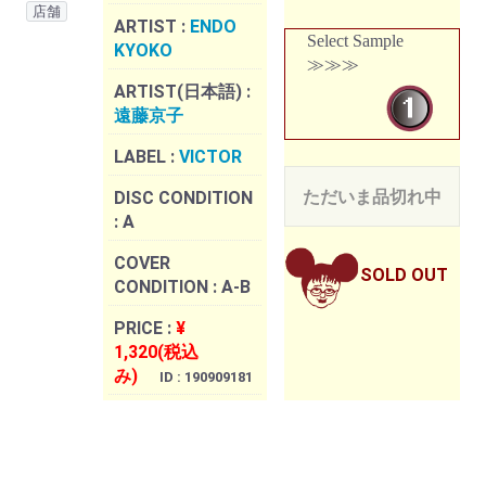
店舗
ARTIST :
ENDO
Select Sample
KYOKO
≫≫≫
ARTIST(日本語) :
遠藤京子
LABEL :
VICTOR
ただいま品切れ中
DISC CONDITION
:
A
COVER
SOLD OUT
CONDITION :
A-B
PRICE :
¥
1,320(税込
み)
ID : 190909181