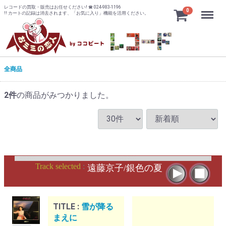
レコードの買取・販売はお任せください! ☎ 024-983-1196
Menu
0
!! カートの記録は消去されます、「お気に入り」機能を活用ください。
全商品
2
件
の商品がみつかりました。
Track selected
:
遠藤京子/銀色の夏
TITLE :
雪が降る
まえに