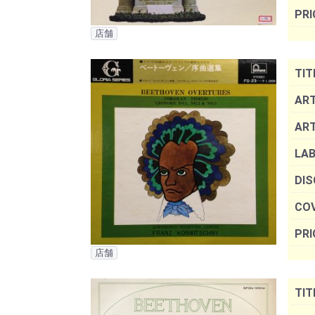
PRI
店舗
TIT
ART
AR
LAB
DIS
COV
PRI
店舗
TIT