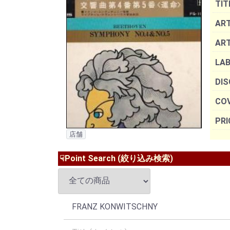
TIT
ART
AR
LAB
DIS
COV
PRI
店舗
☟Point Search (絞り込み検索)