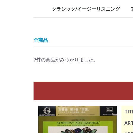
LP/12inch/10inch
7inch
LP/12i
7inch
クラシック/イージーリスニング
LP/12inch/10inch
7inch
L
7
全商品
7
件
の商品がみつかりました。
TIT
ART