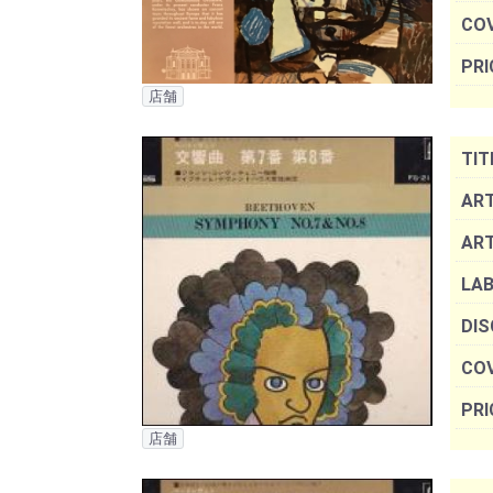
COV
PRI
店舗
TIT
ART
AR
LAB
DIS
COV
PRI
店舗