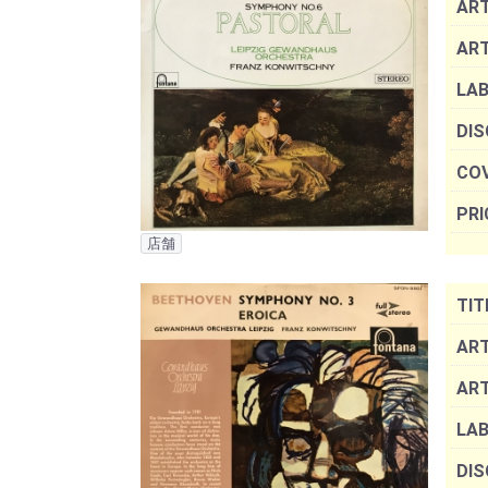
ART
AR
LAB
DIS
COV
PRI
店舗
TIT
ART
AR
LAB
DIS