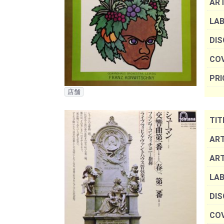
AR
LAB
DIS
COV
PRI
店舗
TIT
ART
AR
LAB
DIS
COV