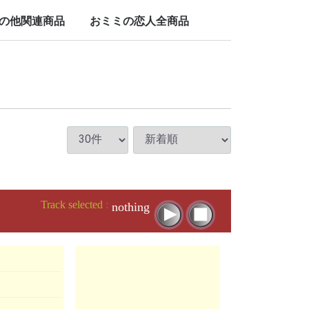
LP/12inch/10inch
7inch
の他関連商品
おミミの恋人全商品
nch
Track selected
:
nothing