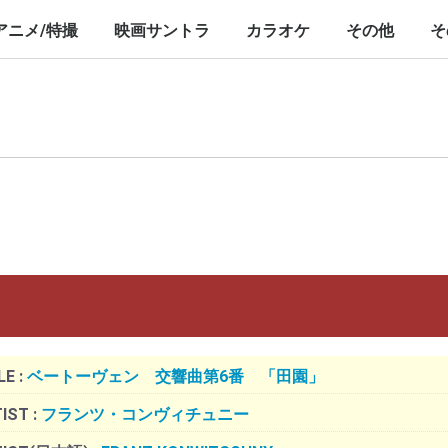
nch/10inch
LP/12inch/10inch
7inch
LP/12inch/10inch
7inch
アニメ/特撮
映画サントラ
カラオケ
その他
そ
P/12inch/10inch
inch
LP/12inch/10inch
7inch
LP/12inch/10inch
7inch
LP/12inch/10i
7inch
LE :
ベートーヴェン 交響曲第6番 「田園」
IST :
フランツ・コンヴィチュニー