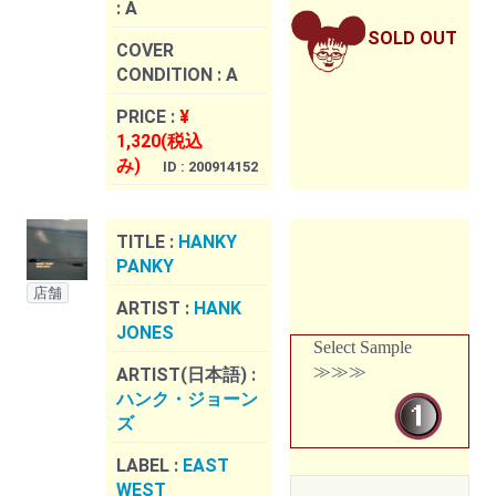
:
A
SOLD OUT
COVER
CONDITION :
A
PRICE :
¥
1,320(税込
み)
ID : 200914152
TITLE :
HANKY
PANKY
店舗
ARTIST :
HANK
JONES
Select Sample
≫≫≫
ARTIST(日本語) :
ハンク・ジョーン
ズ
LABEL :
EAST
WEST