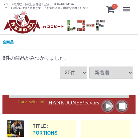
レコードの買取・販売はお任せください! ☎ 024-983-1196
Menu
0
!! カートの記録は消去されます、「お気に入り」機能を活用ください。
全商品
6
件
の商品がみつかりました。
Track selected
:
HANK JONES/Favors
TITLE :
PORTIONS