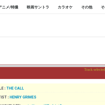
nch/10inch
LP/12inch/10inch
7inch
LP/12inch/10inch
7inch
アニメ/特撮
映画サントラ
カラオケ
その他
そ
P/12inch/10inch
inch
LP/12inch/10inch
7inch
LP/12inch/10inch
7inch
LP/12inch/10i
7inch
Track selecte
LE :
THE CALL
IST :
HENRY GRIMES