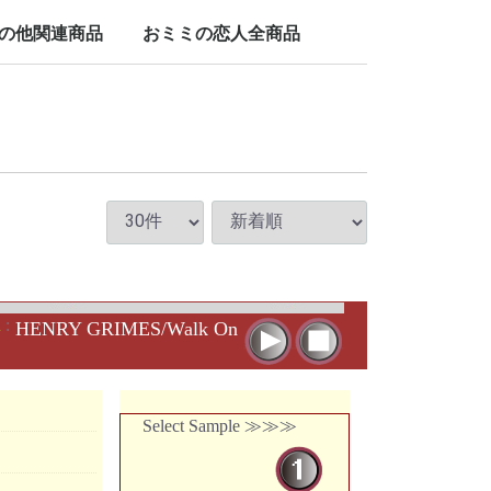
LP/12inch/10inch
7inch
の他関連商品
おミミの恋人全商品
nch
d
:
HENRY GRIMES/Walk On
Select Sample ≫≫≫