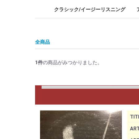
LP/12inch/10inch
7inch
LP/12i
7inch
クラシック/イージーリスニング
LP/12inch/10inch
7inch
L
7
全商品
1
件
の商品がみつかりました。
TIT
ART