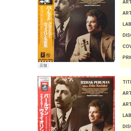
ART
AR
LAB
DIS
COV
PRI
店舗
TIT
ART
AR
LAB
DIS