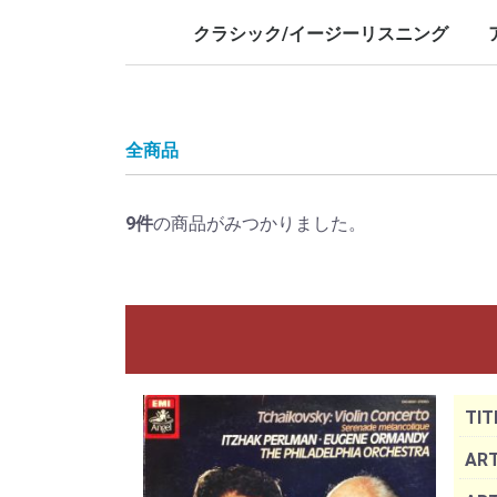
LP/12inch/10inch
7inch
LP/12i
7inch
クラシック/イージーリスニング
LP/12inch/10inch
7inch
L
7
全商品
9
件
の商品がみつかりました。
TIT
ART