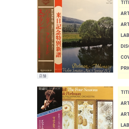
TIT
ART
AR
LAB
DIS
COV
PRI
店舗
TIT
ART
AR
LAB