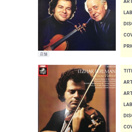
AR
LAB
DIS
COV
PRI
店舗
TIT
ART
AR
LAB
DIS
COV