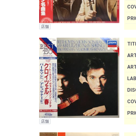
COV
PRI
店舗
TIT
ART
AR
LAB
DIS
COV
PRI
店舗