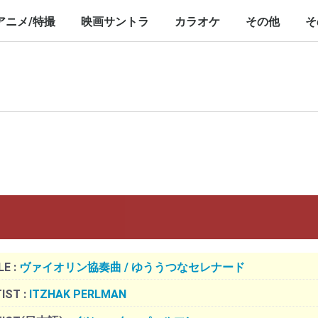
nch/10inch
LP/12inch/10inch
7inch
LP/12inch/10inch
7inch
アニメ/特撮
映画サントラ
カラオケ
その他
そ
P/12inch/10inch
inch
LP/12inch/10inch
7inch
LP/12inch/10inch
7inch
LP/12inch/10i
7inch
LE :
ヴァイオリン協奏曲 / ゆううつなセレナード
IST :
ITZHAK PERLMAN