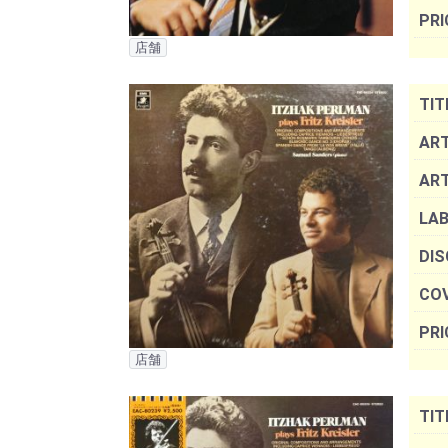
PRI
店舗
TIT
ART
AR
LAB
DIS
COV
PRI
店舗
TIT