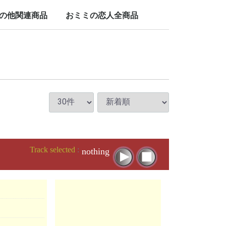
LP/12inch/10inch
7inch
の他関連商品
おミミの恋人全商品
nch
Track selected
:
nothing