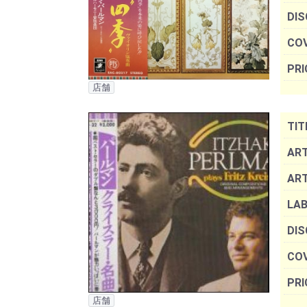
DIS
COV
PRI
店舗
TIT
ART
AR
LAB
DIS
COV
PRI
店舗