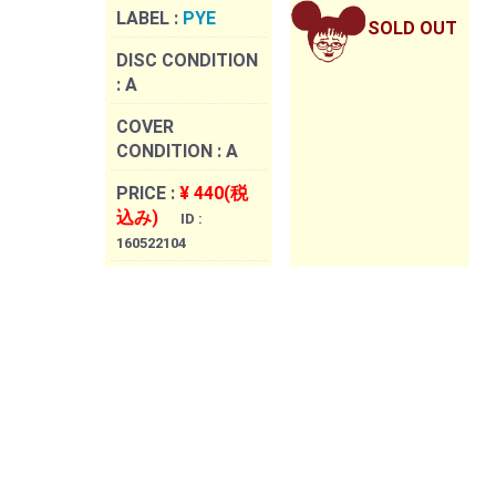
LABEL :
PYE
SOLD OUT
DISC CONDITION
:
A
COVER
CONDITION :
A
PRICE :
¥ 440(税
込み)
ID :
160522104