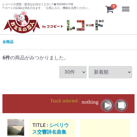
レコードの買取・販売はお任せください! ☎ 024-983-1196
Menu
0
!! カートの記録は消去されます、「お気に入り」機能を活用ください。
全商品
6
件
の商品がみつかりました。
Track selected
:
nothing
TITLE :
シベリウ
ス交響詩名曲集