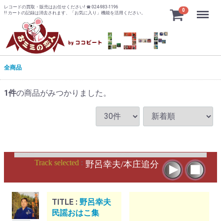
レコードの買取・販売はお任せください! ☎ 024-983-1196
Menu
0
!! カートの記録は消去されます、「お気に入り」機能を活用ください。
全商品
1
件
の商品がみつかりました。
Track selected
:
野呂幸夫/本庄追分
TITLE :
野呂幸夫
民謡おはこ集