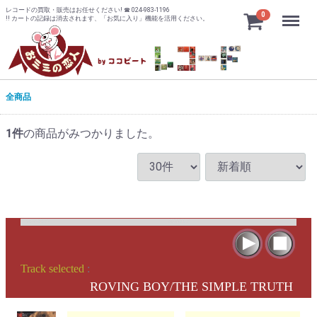
レコードの買取・販売はお任せください! ☎ 024-983-1196
Menu
0
!! カートの記録は消去されます、「お気に入り」機能を活用ください。
全商品
1
件
の商品がみつかりました。
Track selected
:
ROVING BOY/THE SIMPLE TRUTH