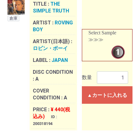
TITLE :
THE
SIMPLE TRUTH
倉庫
ARTIST :
ROVING
BOY
Select Sample
≫≫≫
ARTIST(日本語) :
ロビン・ボーイ
LABEL :
JAPAN
DISC CONDITION
数量
:
A
COVER
▲カートに入れる
CONDITION :
A
PRICE :
¥ 440(税
込み)
ID :
200318194