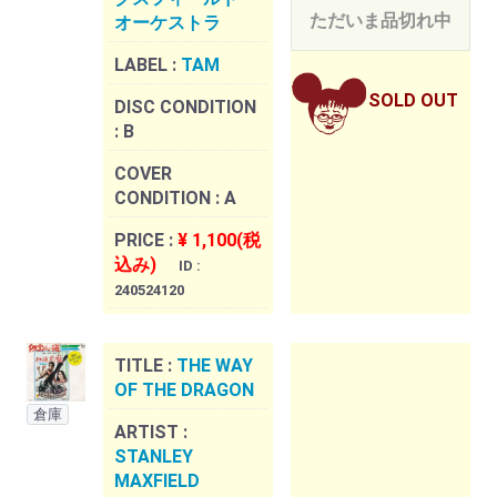
ただいま品切れ中
オーケストラ
LABEL :
TAM
SOLD OUT
DISC CONDITION
:
B
COVER
CONDITION :
A
PRICE :
¥ 1,100(税
込み)
ID :
240524120
TITLE :
THE WAY
OF THE DRAGON
倉庫
ARTIST :
STANLEY
MAXFIELD