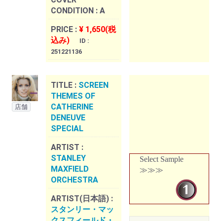
CONDITION :
A
PRICE :
¥ 1,650(税
込み)
ID :
251221136
TITLE :
SCREEN
THEMES OF
CATHERINE
店舗
DENEUVE
SPECIAL
ARTIST :
STANLEY
Select Sample
MAXFIELD
≫≫≫
ORCHESTRA
ARTIST(日本語) :
スタンリー・マッ
クスフィールド・