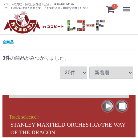
レコードの買取・販売はお任せください! ☎ 024-983-1196
Menu
0
!! カートの記録は消去されます、「お気に入り」機能を活用ください。
全商品
3
件
の商品がみつかりました。
Track selected
:
STANLEY MAXFIELD ORCHESTRA/THE WAY
OF THE DRAGON