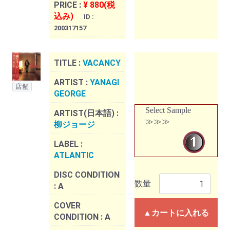
PRICE :
¥ 880(税
込み)
ID :
200317157
TITLE :
VACANCY
ARTIST :
YANAGI
店舗
GEORGE
Select Sample
ARTIST(日本語) :
≫≫≫
柳ジョージ
LABEL :
ATLANTIC
DISC CONDITION
数量
:
A
COVER
▲カートに入れる
CONDITION :
A