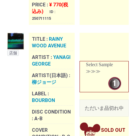
PRICE :
¥ 770(税
込み)
ID :
250711115
TITLE :
RAINY
WOOD AVENUE
店舗
ARTIST :
YANAGI
GEORGE
Select Sample
≫≫≫
ARTIST(日本語) :
柳ジョージ
LABEL :
BOURBON
ただいま品切れ中
DISC CONDITION
:
A-B
COVER
SOLD OUT