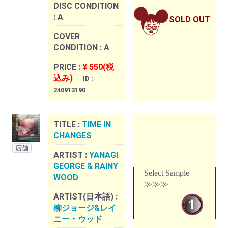
DISC CONDITION
:
A
SOLD OUT
COVER
CONDITION :
A
PRICE :
¥ 550(税
込み)
ID :
240913190
TITLE :
TIME IN
CHANGES
店舗
ARTIST :
YANAGI
GEORGE & RAINY
Select Sample
WOOD
≫≫≫
ARTIST(日本語) :
柳ジョージ&レイ
ニー・ウッド