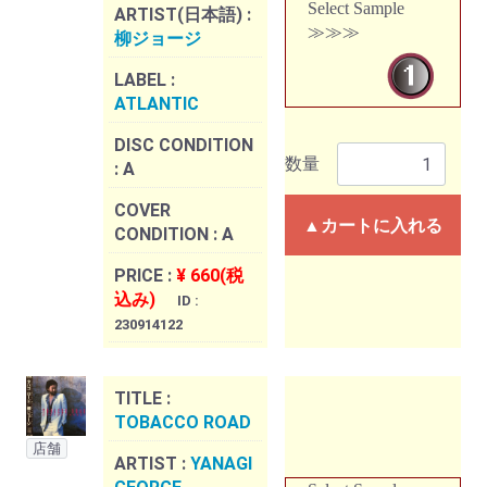
Select Sample
ARTIST(日本語) :
≫≫≫
柳ジョージ
LABEL :
ATLANTIC
DISC CONDITION
数量
:
A
COVER
▲カートに入れる
CONDITION :
A
PRICE :
¥ 660(税
込み)
ID :
230914122
TITLE :
TOBACCO ROAD
店舗
ARTIST :
YANAGI