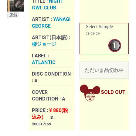
TITLE :
NIGHT
OWL CLUB
店舗
ARTIST :
YANAGI
GEORGE
Select Sample
≫≫≫
ARTIST(日本語) :
柳ジョージ
LABEL :
ATLANTIC
ただいま品切れ中
DISC CONDITION
:
A
COVER
SOLD OUT
CONDITION :
A
PRICE :
¥ 880(税
込み)
ID :
200317159