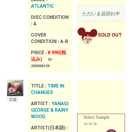
ATLANTIC
ただいま品切れ中
DISC CONDITION
:
A
COVER
SOLD OUT
CONDITION :
A-B
PRICE :
¥ 990(税
込み)
ID :
200908139
TITLE :
TIME IN
CHANGES
店舗
ARTIST :
YANAGI
GEORGE & RAINY
WOOD
Select Sample
≫≫≫
ARTIST(日本語) :