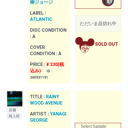
柳ジョージ
LABEL :
ATLANTIC
ただいま品切れ中
DISC CONDITION
:
A
SOLD OUT
COVER
CONDITION :
A
PRICE :
¥ 330(税
込み)
ID :
240331191
TITLE :
RAINY
WOOD AVENUE
店舗
ARTIST :
YANAGI
再入荷
GEORGE
Select Sample