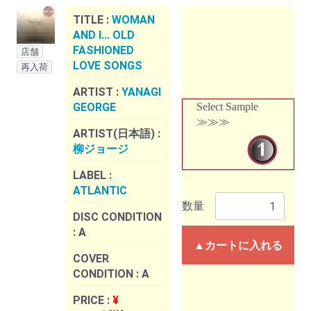
TITLE :
WOMAN
AND I... OLD
FASHIONED
店舗
LOVE SONGS
再入荷
ARTIST :
YANAGI
GEORGE
Select Sample
≫≫≫
ARTIST(日本語) :
柳ジョージ
LABEL :
ATLANTIC
数量
DISC CONDITION
:
A
▲カートに入れる
COVER
CONDITION :
A
PRICE :
¥