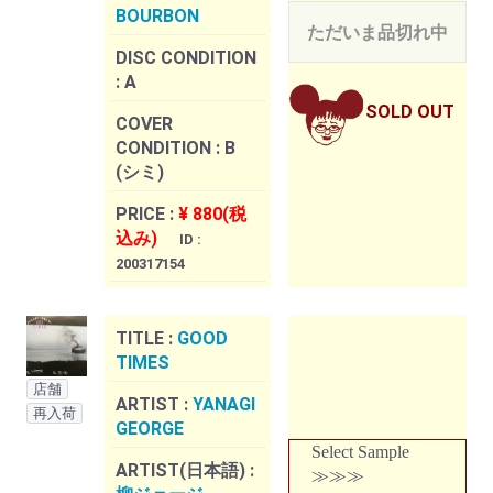
BOURBON
ただいま品切れ中
DISC CONDITION
:
A
SOLD OUT
COVER
CONDITION :
B
(シミ)
PRICE :
¥ 880(税
込み)
ID :
200317154
TITLE :
GOOD
TIMES
店舗
ARTIST :
YANAGI
再入荷
GEORGE
Select Sample
ARTIST(日本語) :
≫≫≫