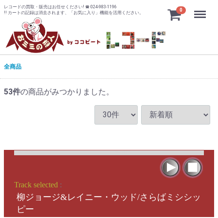
レコードの買取・販売はお任せください! ☎ 024-983-1196
Menu
0
!! カートの記録は消去されます、「お気に入り」機能を活用ください。
全商品
53
件
の商品がみつかりました。
Track selected
:
柳ジョージ&レイニー・ウッド/さらばミシシッ
ピー