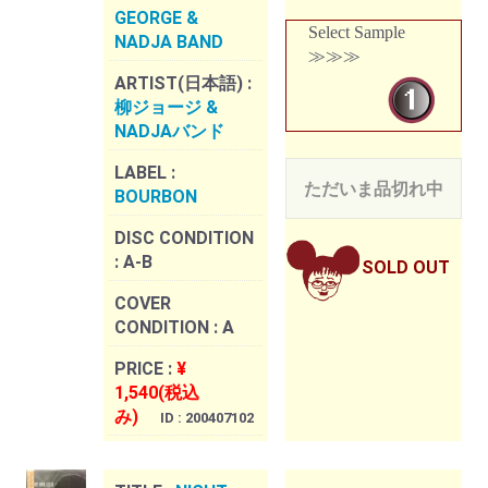
GEORGE &
Select Sample
NADJA BAND
≫≫≫
ARTIST(日本語) :
柳ジョージ &
NADJAバンド
LABEL :
ただいま品切れ中
BOURBON
DISC CONDITION
:
A-B
SOLD OUT
COVER
CONDITION :
A
PRICE :
¥
1,540(税込
み)
ID : 200407102