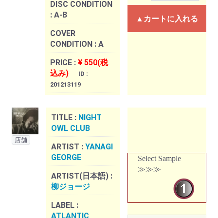
DISC CONDITION
:
A-B
▲カートに入れる
COVER
CONDITION :
A
PRICE :
¥ 550(税
込み)
ID :
201213119
TITLE :
NIGHT
OWL CLUB
店舗
ARTIST :
YANAGI
GEORGE
Select Sample
≫≫≫
ARTIST(日本語) :
柳ジョージ
LABEL :
ATLANTIC