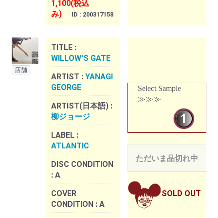
1,100(税込
み)
ID : 200317158
TITLE :
WILLOW'S GATE
店舗
ARTIST :
YANAGI
GEORGE
Select Sample
≫≫≫
ARTIST(日本語) :
柳ジョージ
LABEL :
ATLANTIC
ただいま品切れ中
DISC CONDITION
:
A
COVER
SOLD OUT
CONDITION :
A