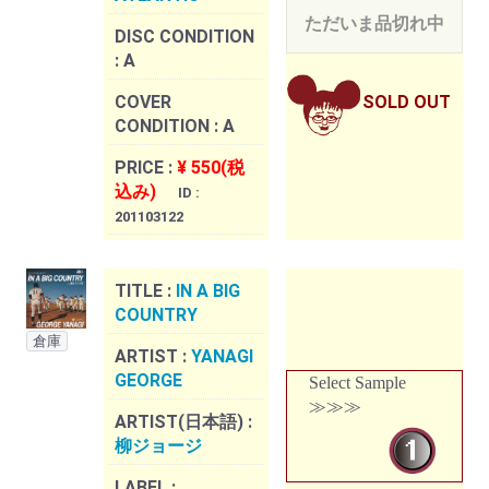
ただいま品切れ中
DISC CONDITION
:
A
COVER
SOLD OUT
CONDITION :
A
PRICE :
¥ 550(税
込み)
ID :
201103122
TITLE :
IN A BIG
COUNTRY
倉庫
ARTIST :
YANAGI
GEORGE
Select Sample
≫≫≫
ARTIST(日本語) :
柳ジョージ
LABEL :