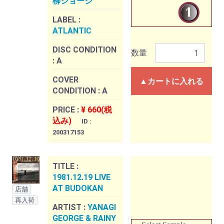
柳ジョージ
LABEL :
ATLANTIC
DISC CONDITION
数量
:
A
COVER
▲カートに入れる
CONDITION :
A
PRICE :
¥ 660(税
込み)
ID :
200317153
TITLE :
1981.12.19 LIVE
AT BUDOKAN
店舗
再入荷
ARTIST :
YANAGI
GEORGE & RAINY