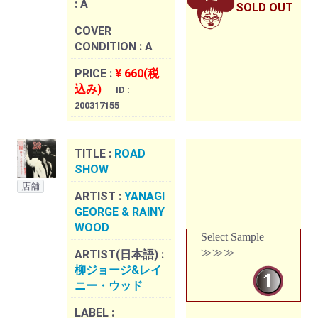
:
A
SOLD OUT
COVER
CONDITION :
A
PRICE :
¥ 660(税
込み)
ID :
200317155
TITLE :
ROAD
SHOW
店舗
ARTIST :
YANAGI
GEORGE & RAINY
WOOD
Select Sample
≫≫≫
ARTIST(日本語) :
柳ジョージ&レイ
ニー・ウッド
LABEL :