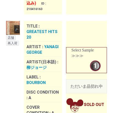
込み)
ID :
210416163
TITLE :
GREATEST HITS
20
店舗
再入荷
ARTIST :
YANAGI
Select Sample
GEORGE
≫≫≫
ARTIST(日本語) :
柳ジョージ
LABEL :
BOURBON
ただいま品切れ中
DISC CONDITION
:
A
SOLD OUT
COVER
CONDITION :
A