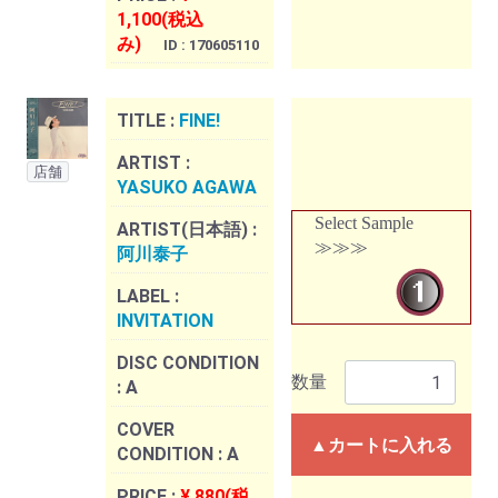
1,100(税込
み)
ID : 170605110
TITLE :
FINE!
ARTIST :
店舗
YASUKO AGAWA
Select Sample
ARTIST(日本語) :
≫≫≫
阿川泰子
LABEL :
INVITATION
DISC CONDITION
数量
:
A
COVER
▲カートに入れる
CONDITION :
A
PRICE :
¥ 880(税