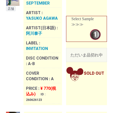
SEPTEMBER
店舗
ARTIST :
YASUKO AGAWA
Select Sample
≫≫≫
ARTIST(日本語) :
阿川泰子
LABEL :
INVITATION
ただいま品切れ中
DISC CONDITION
:
A-B
COVER
SOLD OUT
CONDITION :
A
PRICE :
¥ 770(税
込み)
ID :
260626123