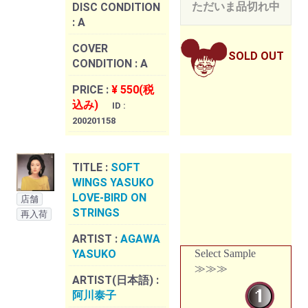
ただいま品切れ中
DISC CONDITION
:
A
COVER
SOLD OUT
CONDITION :
A
PRICE :
¥ 550(税
込み)
ID :
200201158
TITLE :
SOFT
WINGS YASUKO
LOVE-BIRD ON
店舗
STRINGS
再入荷
ARTIST :
AGAWA
YASUKO
Select Sample
≫≫≫
ARTIST(日本語) :
阿川泰子