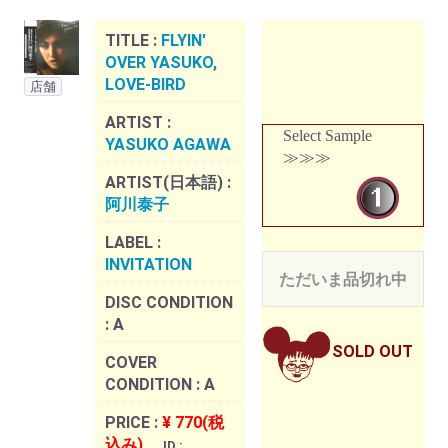
TITLE :
FLYIN'
OVER YASUKO,
LOVE-BIRD
店舗
ARTIST :
Select Sample
YASUKO AGAWA
≫≫≫
ARTIST(日本語) :
阿川泰子
LABEL :
INVITATION
ただいま品切れ中
DISC CONDITION
:
A
SOLD OUT
COVER
CONDITION :
A
PRICE :
¥ 770(税
込み)
ID :