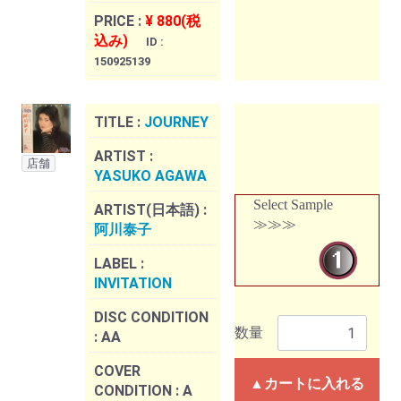
PRICE :
¥ 880(税
込み)
ID :
150925139
TITLE :
JOURNEY
ARTIST :
店舗
YASUKO AGAWA
Select Sample
ARTIST(日本語) :
≫≫≫
阿川泰子
LABEL :
INVITATION
DISC CONDITION
数量
:
AA
COVER
▲カートに入れる
CONDITION :
A