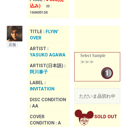
込み)
ID :
160405124
TITLE :
FLYIN'
OVER
店舗
ARTIST :
YASUKO AGAWA
Select Sample
≫≫≫
ARTIST(日本語) :
阿川泰子
LABEL :
INVITATION
ただいま品切れ中
DISC CONDITION
:
AA
COVER
SOLD OUT
CONDITION :
A