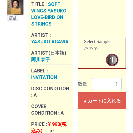
TITLE :
SOFT
WINGS YASUKO
LOVE-BIRD ON
店舗
STRINGS
ARTIST :
YASUKO AGAWA
Select Sample
≫≫≫
ARTIST(日本語) :
阿川泰子
LABEL :
INVITATION
数量
DISC CONDITION
:
A
▲カートに入れる
COVER
CONDITION :
A
PRICE :
¥ 990(税
込み)
ID :