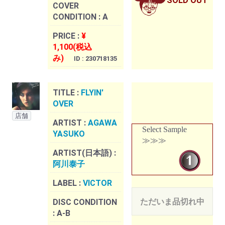
SOLD OUT
COVER
CONDITION :
A
PRICE :
¥
1,100(税込
み)
ID : 230718135
TITLE :
FLYIN'
OVER
店舗
ARTIST :
AGAWA
Select Sample
YASUKO
≫≫≫
ARTIST(日本語) :
阿川泰子
LABEL :
VICTOR
ただいま品切れ中
DISC CONDITION
:
A-B