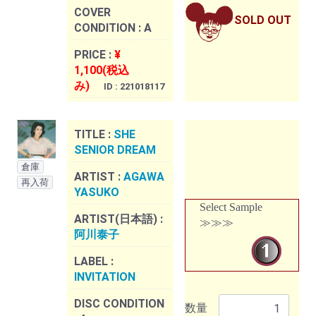
COVER
SOLD OUT
CONDITION :
A
PRICE :
¥
1,100(税込
み)
ID : 221018117
TITLE :
SHE
SENIOR DREAM
倉庫
ARTIST :
AGAWA
再入荷
YASUKO
Select Sample
ARTIST(日本語) :
≫≫≫
阿川泰子
LABEL :
INVITATION
DISC CONDITION
数量