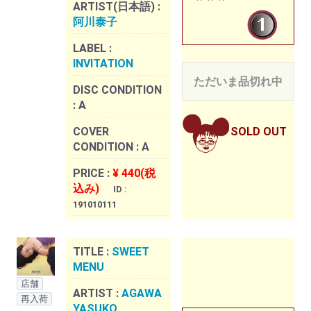
ARTIST(日本語) :
阿川泰子
LABEL :
INVITATION
ただいま品切れ中
DISC CONDITION
:
A
COVER
SOLD OUT
CONDITION :
A
PRICE :
¥ 440(税
込み)
ID :
191010111
TITLE :
SWEET
MENU
店舗
ARTIST :
AGAWA
再入荷
YASUKO