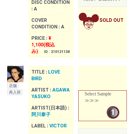
DISC CONDITION
:
A
COVER
SOLD OUT
CONDITION :
A
PRICE :
¥
1,100(税込
み)
ID : 210121138
TITLE :
LOVE
BIRD
店舗
ARTIST :
AGAWA
再入荷
Select Sample
YASUKO
≫≫≫
ARTIST(日本語) :
阿川泰子
LABEL :
VICTOR