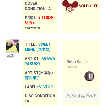
COVER
SOLD OUT
CONDITION :
A
PRICE :
¥ 880(税
込み)
ID :
230707168
TITLE :
SWEET
MENU (見本盤)
店舗
ARTIST :
AGAWA
Select Sample
YASUKO
≫≫≫
ARTIST(日本語) :
阿川泰子
LABEL :
VICTOR
ただいま品切れ中
DISC CONDITION
:
A