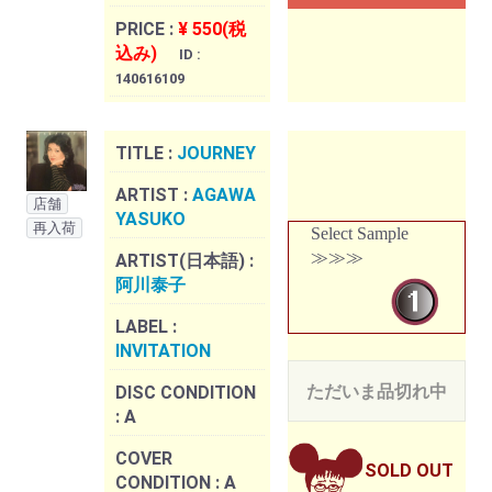
PRICE :
¥ 550(税
込み)
ID :
140616109
TITLE :
JOURNEY
ARTIST :
AGAWA
店舗
YASUKO
再入荷
Select Sample
≫≫≫
ARTIST(日本語) :
阿川泰子
LABEL :
INVITATION
ただいま品切れ中
DISC CONDITION
:
A
COVER
SOLD OUT
CONDITION :
A