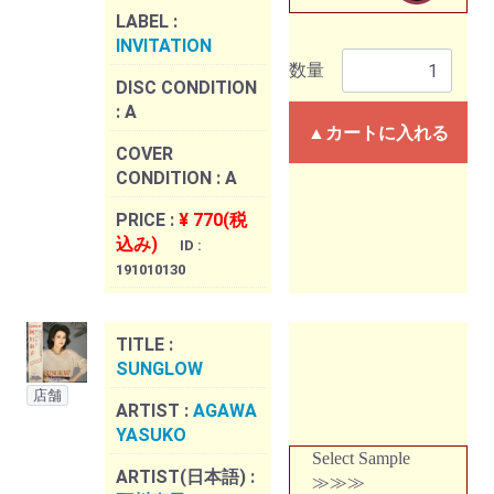
LABEL :
INVITATION
数量
DISC CONDITION
:
A
▲カートに入れる
COVER
CONDITION :
A
PRICE :
¥ 770(税
込み)
ID :
191010130
TITLE :
SUNGLOW
店舗
ARTIST :
AGAWA
YASUKO
Select Sample
ARTIST(日本語) :
≫≫≫