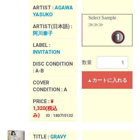
ARTIST :
AGAWA
YASUKO
Select Sample
≫≫≫
ARTIST(日本語) :
阿川泰子
LABEL :
INVITATION
数量
DISC CONDITION
:
A-B
▲カートに入れる
COVER
CONDITION :
A
PRICE :
¥
1,320(税込
み)
ID : 180715132
TITLE :
GRAVY