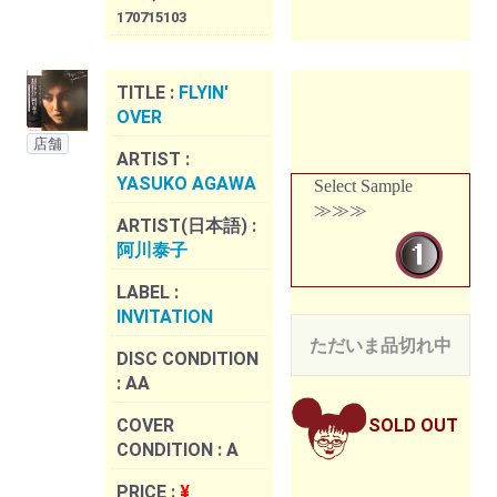
170715103
TITLE :
FLYIN'
OVER
店舗
ARTIST :
YASUKO AGAWA
Select Sample
≫≫≫
ARTIST(日本語) :
阿川泰子
LABEL :
INVITATION
ただいま品切れ中
DISC CONDITION
:
AA
COVER
SOLD OUT
CONDITION :
A
PRICE :
¥