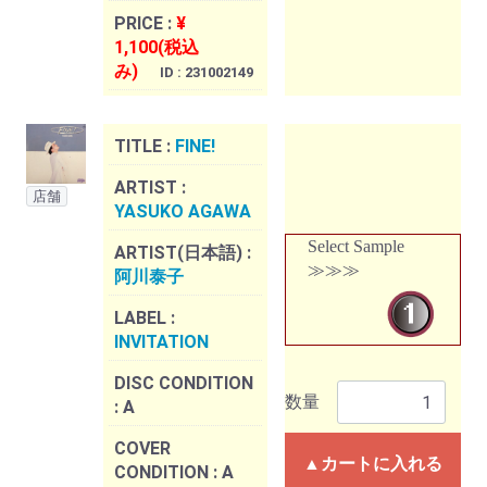
PRICE :
¥
1,100(税込
み)
ID : 231002149
TITLE :
FINE!
ARTIST :
店舗
YASUKO AGAWA
Select Sample
ARTIST(日本語) :
≫≫≫
阿川泰子
LABEL :
INVITATION
DISC CONDITION
数量
:
A
COVER
▲カートに入れる
CONDITION :
A