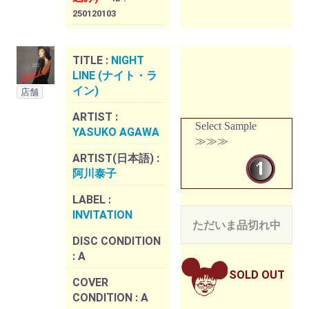
250120103
TITLE :
NIGHT
LINE (ナイト・ラ
イン)
店舗
ARTIST :
Select Sample
YASUKO AGAWA
≫≫≫
ARTIST(日本語) :
阿川泰子
LABEL :
INVITATION
ただいま品切れ中
DISC CONDITION
:
A
SOLD OUT
COVER
CONDITION :
A