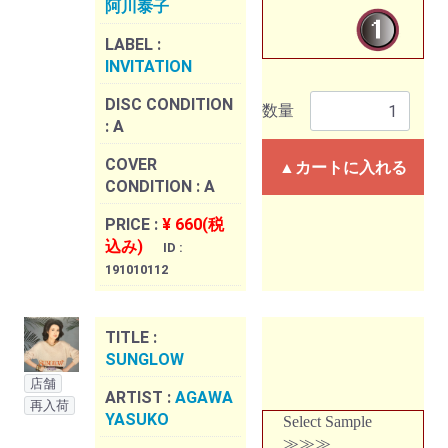
阿川泰子
LABEL :
INVITATION
DISC CONDITION
数量
:
A
COVER
▲カートに入れる
CONDITION :
A
PRICE :
¥ 660(税
込み)
ID :
191010112
TITLE :
SUNGLOW
店舗
ARTIST :
AGAWA
再入荷
YASUKO
Select Sample
≫≫≫