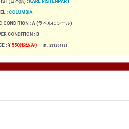
TIST(日本語) :
KARL RISTENPART
EL :
COLUMBIA
C CONDITION :
A (ラベルにシール)
ER CONDITION :
B
CE :
¥ 550(税込み)
ID : 231204121