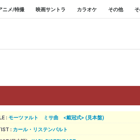
nch/10inch
LP/12inch/10inch
7inch
LP/12inch/10inch
7inch
アニメ/特撮
映画サントラ
カラオケ
その他
そ
P/12inch/10inch
inch
LP/12inch/10inch
7inch
LP/12inch/10inch
7inch
LP/12inch/10i
7inch
LE :
モーツァルト ミサ曲 <戴冠式> (見本盤)
IST :
カール・リステンパルト