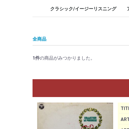
LP/12inch/10inch
7inch
LP/12i
7inch
クラシック/イージーリスニング
LP/12inch/10inch
7inch
L
7
全商品
1
件
の商品がみつかりました。
TIT
ART