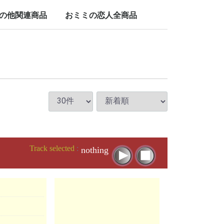
LP/12inch/10inch
7inch
の他関連商品
おミミの恋人全商品
nch
Track selected
:
nothing