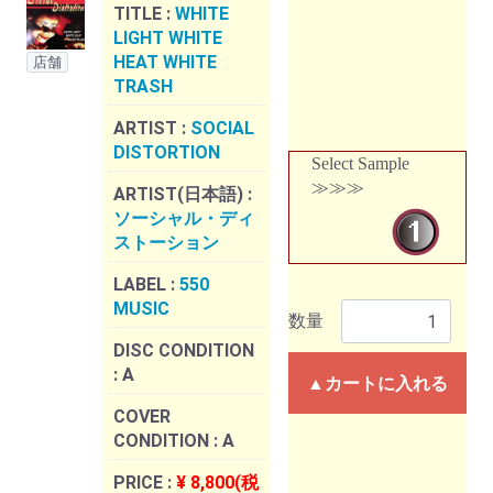
TITLE :
WHITE
LIGHT WHITE
HEAT WHITE
店舗
TRASH
ARTIST :
SOCIAL
DISTORTION
Select Sample
≫≫≫
ARTIST(日本語) :
ソーシャル・ディ
ストーション
LABEL :
550
MUSIC
数量
DISC CONDITION
:
A
▲カートに入れる
COVER
CONDITION :
A
PRICE :
¥ 8,800(税