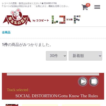
レコードの買取・販売はお任せください! ☎ 024-983-1196
Menu
0
!! カートの記録は消去されます、「お気に入り」機能を活用ください。
全商品
1
件
の商品がみつかりました。
Track selected
:
SOCIAL DISTORTION/Gotta Know The Rules