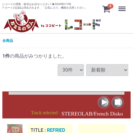
レコードの買取・販売はお任せください! ☎ 024-983-1196
Menu
0
!! カートの記録は消去されます、「お気に入り」機能を活用ください。
全商品
1
件
の商品がみつかりました。
Track selected
:
STEREOLAB/French Disko
TITLE :
REFRIED