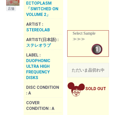
ECTOPLASM
「SWITCHED ON
店舗
VOLUME 2」
ARTIST :
STEREOLAB
Select Sample
≫≫≫
ARTIST(日本語) :
ステレオラブ
LABEL :
DUOPHONIC
ULTRA HIGH
ただいま品切れ中
FREQUENCY
DISKS
DISC CONDITION
SOLD OUT
:
A
COVER
CONDITION :
A