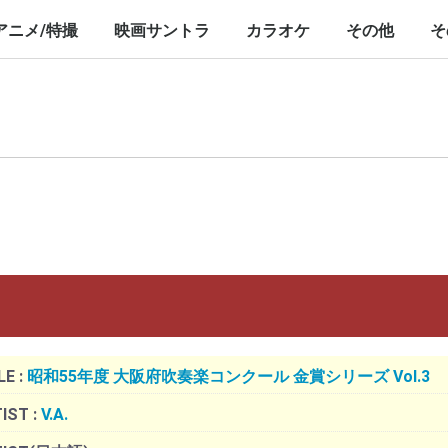
nch/10inch
LP/12inch/10inch
7inch
LP/12inch/10inch
7inch
アニメ/特撮
映画サントラ
カラオケ
その他
そ
P/12inch/10inch
inch
LP/12inch/10inch
7inch
LP/12inch/10inch
7inch
LP/12inch/10i
7inch
LE :
昭和55年度 大阪府吹奏楽コンクール 金賞シリーズ Vol.3
IST :
V.A.