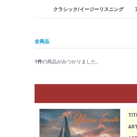
LP/12inch/10inch
7inch
LP/12i
7inch
クラシック/イージーリスニング
LP/12inch/10inch
7inch
L
7
全商品
1
件
の商品がみつかりました。
TIT
ART