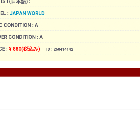
TIST(日本語) :
EL :
JAPAN WORLD
C CONDITION :
A
ER CONDITION :
A
CE :
¥ 880(税込み)
ID : 260414142