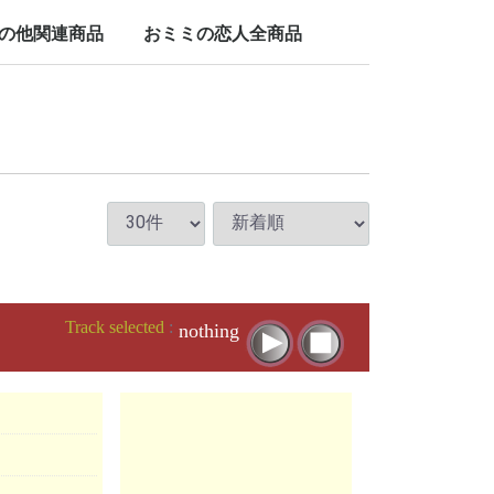
LP/12inch/10inch
7inch
の他関連商品
おミミの恋人全商品
nch
Track selected
:
nothing