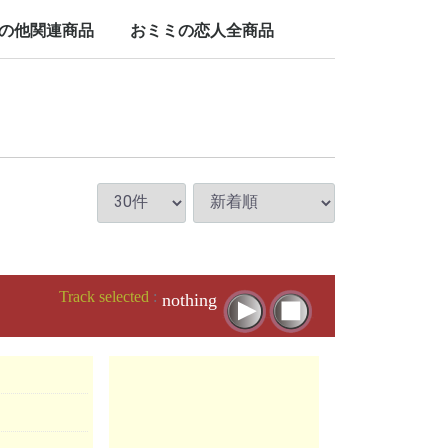
LP/12inch/10inch
7inch
の他関連商品
おミミの恋人全商品
nch
Track selected
:
nothing