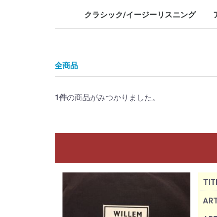
LP/12inch/10inch
7inch
LP/12i
7inch
クラシック/イージーリスニング
LP/12inch/10inch
7inch
L
7
全商品
1
件
の商品がみつかりました。
TIT
ART