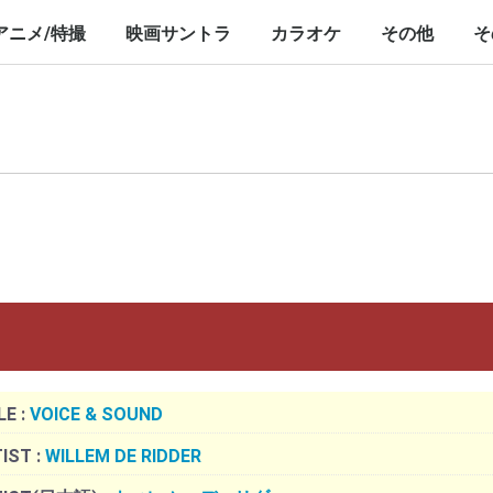
nch/10inch
LP/12inch/10inch
7inch
LP/12inch/10inch
7inch
アニメ/特撮
映画サントラ
カラオケ
その他
そ
P/12inch/10inch
inch
LP/12inch/10inch
7inch
LP/12inch/10inch
7inch
LP/12inch/10i
7inch
LE :
VOICE & SOUND
IST :
WILLEM DE RIDDER