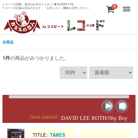
レコードの買取・販売はお任せください! ☎ 024-983-1196
Menu
0
!! カートの記録は消去されます、「お気に入り」機能を活用ください。
全商品
1
件
の商品がみつかりました。
Track selected
:
DAVID LEE ROTH/Shy Boy
TITLE :
TAKES