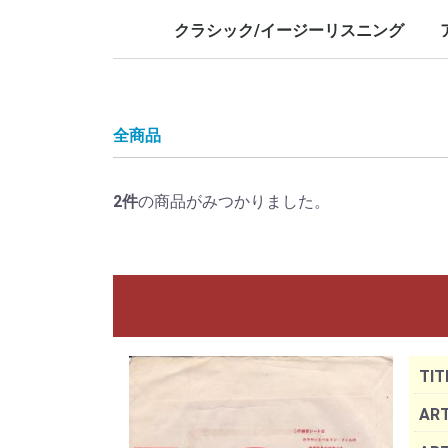
LP/12inch/10inch
7inch
LP/12i
7inch
クラシック/イージーリスニング
LP/12inch/10inch
7inch
L
7
全商品
2
件
の商品がみつかりました。
TIT
ART