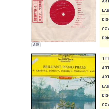
AR
LAB
DIS
COV
PRI
倉庫
TIT
ART
AR
LAB
DIS
COV