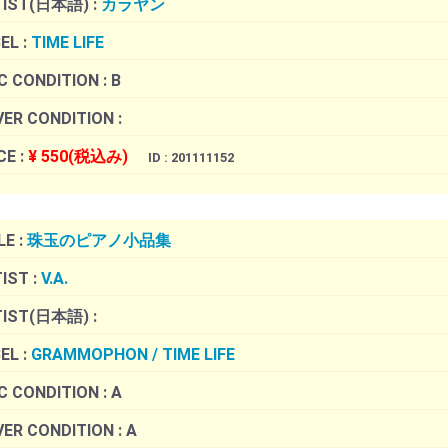
TIST(日本語) :
カラヤン
EL :
TIME LIFE
C CONDITION :
B
ER CONDITION :
CE :
¥ 550(税込み)
ID : 201111152
LE :
珠玉のピアノ小品集
IST :
V.A.
TIST(日本語) :
EL :
GRAMMOPHON / TIME LIFE
C CONDITION :
A
ER CONDITION :
A