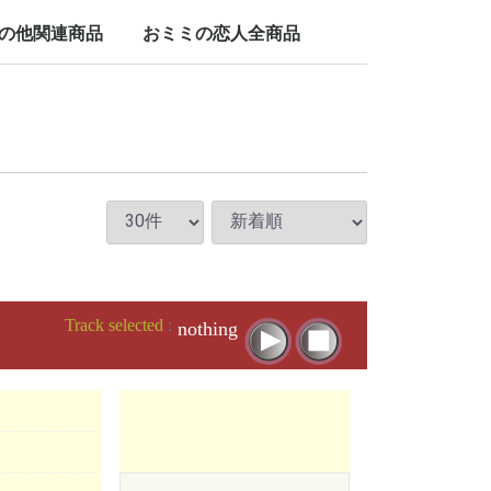
LP/12inch/10inch
7inch
の他関連商品
おミミの恋人全商品
nch
Track selected
:
nothing