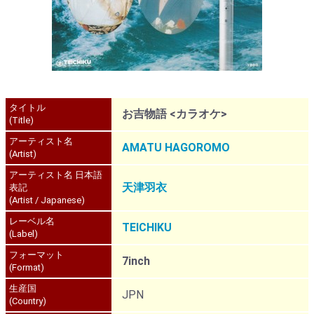
タイトル
お吉物語 <カラオケ>
(Title)
アーティスト名
AMATU HAGOROMO
(Artist)
アーティスト名 日本語
天津羽衣
表記
(Artist / Japanese)
レーベル名
TEICHIKU
(Label)
フォーマット
7inch
(Format)
生産国
JPN
(Country)