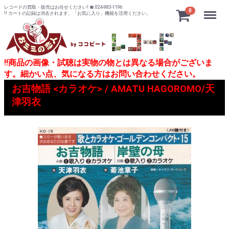
レコードの買取・販売はお任せください! ☎ 024-983-1196
Menu
0
!! カートの記録は消去されます、「お気に入り」機能を活用ください。
!!商品の画像・試聴は実物の物とは異なる場合がございま
す。細かい点、気になる方はお問い合わせください。
お吉物語 <カラオケ> / AMATU HAGOROMO/天
津羽衣