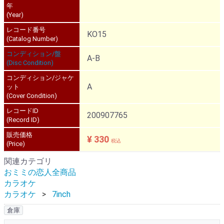
年
(Year)
レコード番号
KO15
(Catalog Number)
コンディション/盤
A-B
(Disc Condition)
コンディション/ジャケ
A
ット
(Cover Condition)
レコードID
200907765
(Record ID)
販売価格
¥ 330
税込
(Price)
関連カテゴリ
おミミの恋人全商品
カラオケ
カラオケ
7inch
倉庫