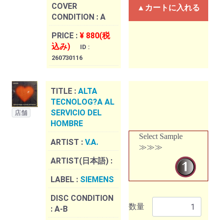
COVER
▲カートに入れる
CONDITION :
A
PRICE :
¥ 880(税
込み)
ID :
260730116
TITLE :
ALTA
TECNOLOG?A AL
SERVICIO DEL
店舗
HOMBRE
Select Sample
ARTIST :
V.A.
≫≫≫
ARTIST(日本語) :
LABEL :
SIEMENS
DISC CONDITION
数量
:
A-B