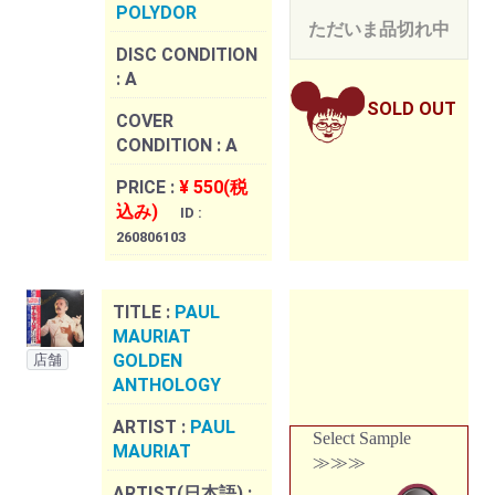
POLYDOR
ただいま品切れ中
DISC CONDITION
:
A
SOLD OUT
COVER
CONDITION :
A
PRICE :
¥ 550(税
込み)
ID :
260806103
TITLE :
PAUL
MAURIAT
GOLDEN
店舗
ANTHOLOGY
ARTIST :
PAUL
Select Sample
MAURIAT
≫≫≫
ARTIST(日本語) :