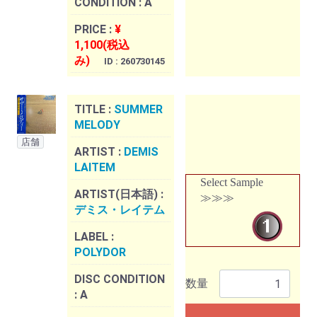
CONDITION :
A
PRICE :
¥
1,100(税込
み)
ID : 260730145
TITLE :
SUMMER
MELODY
店舗
ARTIST :
DEMIS
LAITEM
Select Sample
ARTIST(日本語) :
≫≫≫
デミス・レイテム
LABEL :
POLYDOR
DISC CONDITION
数量
:
A