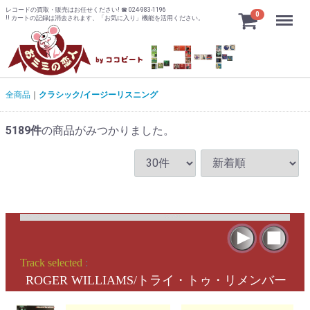
レコードの買取・販売はお任せください! ☎ 024-983-1196
Menu
0
!! カートの記録は消去されます、「お気に入り」機能を活用ください。
全商品
クラシック/イージーリスニング
5189
件
の商品がみつかりました。
Track selected
:
ROGER WILLIAMS/トライ・トゥ・リメンバー