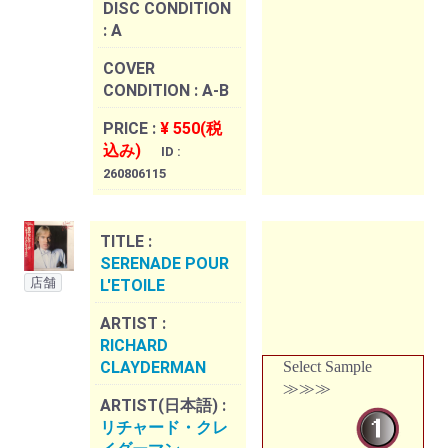
DISC CONDITION
:
A
COVER
CONDITION :
A-B
PRICE :
¥ 550(税
込み)
ID :
260806115
TITLE :
SERENADE POUR
店舗
L'ETOILE
ARTIST :
RICHARD
CLAYDERMAN
Select Sample
≫≫≫
ARTIST(日本語) :
リチャード・クレ