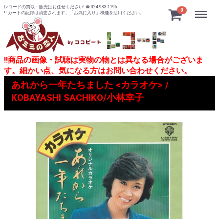
レコードの買取・販売はお任せください! ☎ 024-983-1196
Menu
0
!! カートの記録は消去されます、「お気に入り」機能を活用ください。
!!商品の画像・試聴は実物の物とは異なる場合がございま
す。細かい点、気になる方はお問い合わせください。
あれから一年たちました <カラオケ> /
KOBAYASHI SACHIKO/小林幸子