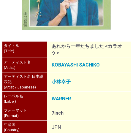
タイトル
あれから一年たちました <カラオ
(Title)
ケ>
アーティスト名
KOBAYASHI SACHIKO
(Artist)
アーティスト名 日本語
小林幸子
表記
(Artist / Japanese)
レーベル名
WARNER
(Label)
フォーマット
7inch
(Format)
生産国
JPN
(Country)