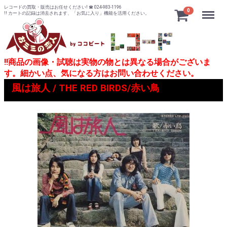
レコードの買取・販売はお任せください! ☎ 024-983-1196
Menu
0
!! カートの記録は消去されます、「お気に入り」機能を活用ください。
!!商品の画像・試聴は実物の物とは異なる場合がございま
す。細かい点、気になる方はお問い合わせください。
風は旅人 / THE RED BIRDS/赤い鳥