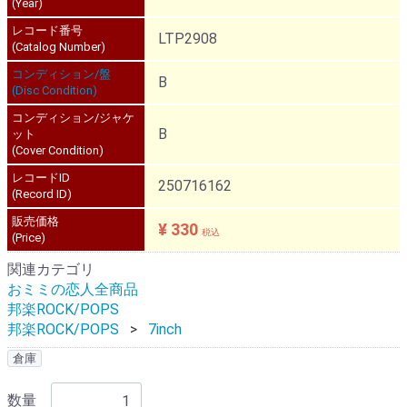
(Year)
レコード番号
LTP2908
(Catalog Number)
コンディション/盤
B
(Disc Condition)
コンディション/ジャケ
B
ット
(Cover Condition)
レコードID
250716162
(Record ID)
販売価格
¥ 330
税込
(Price)
関連カテゴリ
おミミの恋人全商品
邦楽ROCK/POPS
邦楽ROCK/POPS
7inch
倉庫
数量