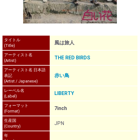
タイトル
風は旅人
(Title)
アーティスト名
THE RED BIRDS
(Artist)
アーティスト名 日本語
赤い鳥
表記
(Artist / Japanese)
レーベル名
LIBERTY
(Label)
フォーマット
7inch
(Format)
生産国
JPN
(Country)
年