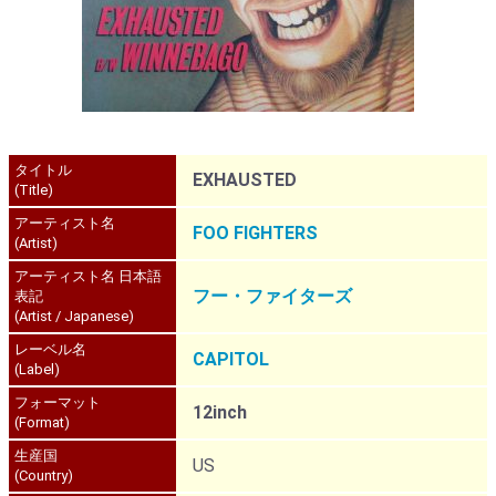
タイトル
EXHAUSTED
(Title)
アーティスト名
FOO FIGHTERS
(Artist)
アーティスト名 日本語
フー・ファイターズ
表記
(Artist / Japanese)
レーベル名
CAPITOL
(Label)
フォーマット
12inch
(Format)
生産国
US
(Country)