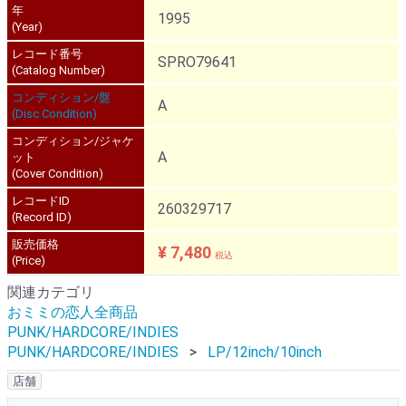
年
1995
(Year)
レコード番号
SPRO79641
(Catalog Number)
コンディション/盤
A
(Disc Condition)
コンディション/ジャケ
A
ット
(Cover Condition)
レコードID
260329717
(Record ID)
販売価格
¥ 7,480
税込
(Price)
関連カテゴリ
おミミの恋人全商品
PUNK/HARDCORE/INDIES
PUNK/HARDCORE/INDIES
LP/12inch/10inch
店舗