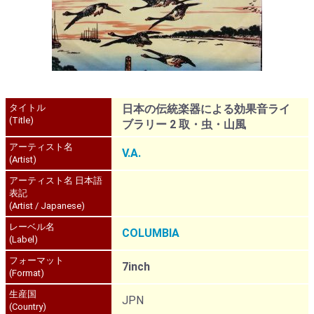
タイトル
日本の伝統楽器による効果音ライ
(Title)
ブラリー 2 取・虫・山風
アーティスト名
V.A.
(Artist)
アーティスト名 日本語
表記
(Artist / Japanese)
レーベル名
COLUMBIA
(Label)
フォーマット
7inch
(Format)
生産国
JPN
(Country)