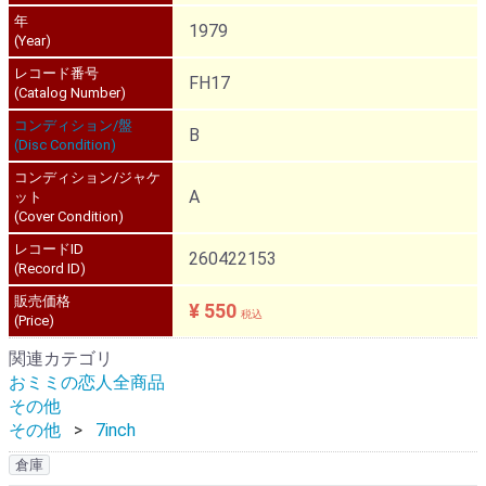
年
1979
(Year)
レコード番号
FH17
(Catalog Number)
コンディション/盤
B
(Disc Condition)
コンディション/ジャケ
A
ット
(Cover Condition)
レコードID
260422153
(Record ID)
販売価格
¥ 550
税込
(Price)
関連カテゴリ
おミミの恋人全商品
その他
その他
7inch
倉庫