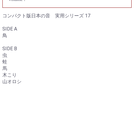
コンパクト版日本の音 実用シリーズ 17
SIDE A
鳥
SIDE B
虫
蛙
馬
木こり
山オロシ