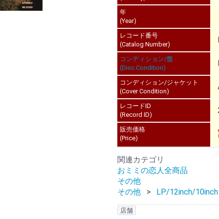
年
(Year)
レコード番号
(Catalog Number)
コンディション/盤
(Disc Condition)
コンディション/ジャケット
(Cover Condition)
レコードID
(Record ID)
販売価格
(Price)
関連カテゴリ
おミミの恋人全商品
その他
その他
LP/12inch/10inch
店舗