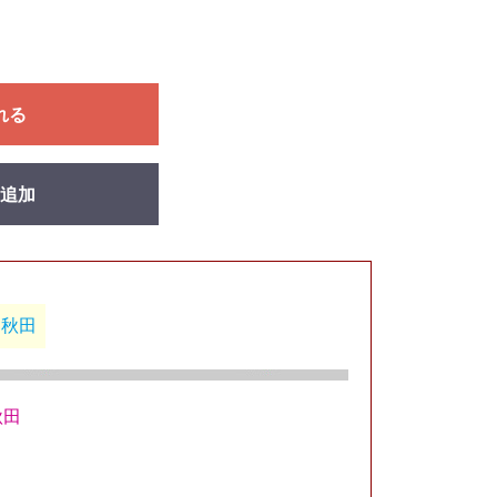
れる
追加
る秋田
秋田