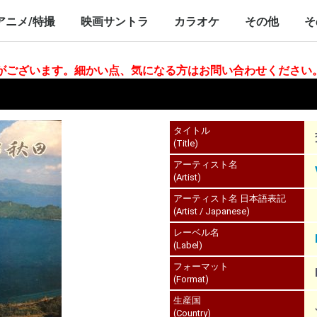
nch/10inch
LP/12inch/10inch
7inch
LP/12inch/10inch
7inch
アニメ/特撮
映画サントラ
カラオケ
その他
そ
P/12inch/10inch
inch
LP/12inch/10inch
7inch
LP/12inch/10inch
7inch
LP/12inch/10i
7inch
合がございます。細かい点、気になる方はお問い合わせください
タイトル
(Title)
アーティスト名
(Artist)
アーティスト名 日本語表記
(Artist / Japanese)
レーベル名
(Label)
フォーマット
(Format)
生産国
(Country)