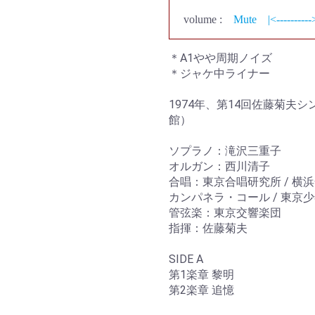
volume :
Mute
|<----------
＊A1やや周期ノイズ
＊ジャケ中ライナー
1974年、第14回佐藤菊夫
館）
ソプラノ：滝沢三重子
オルガン：西川清子
合唱：東京合唱研究所 / 横
カンパネラ・コール / 東京
管弦楽：東京交響楽団
指揮：佐藤菊夫
SIDE A
第1楽章 黎明
第2楽章 追憶