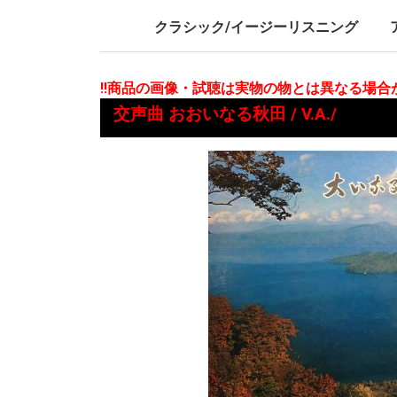
LP/12inch/10inch
7inch
LP/12i
7inch
クラシック/イージーリスニング
LP/12inch/10inch
7inch
L
7
!!商品の画像・試聴は実物の物とは異なる場
交声曲 おおいなる秋田 / V.A./