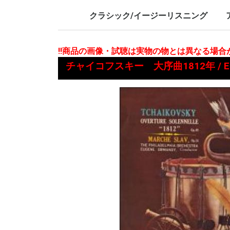
LP/12inch/10inch
7inch
LP/12i
7inch
クラシック/イージーリスニング
LP/12inch/10inch
7inch
L
7
!!商品の画像・試聴は実物の物とは異なる場
チャイコフスキー 大序曲1812年 / E