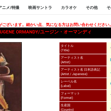
nch/10inch
LP/12inch/10inch
7inch
LP/12inch/10inch
7inch
アニメ/特撮
映画サントラ
カラオケ
その他
そ
P/12inch/10inch
inch
LP/12inch/10inch
7inch
LP/12inch/10inch
7inch
LP/12inch/10i
7inch
合がございます。細かい点、気になる方はお問い合わせください
UGENE ORMANDY/ユージン・オーマンディ
タイトル
(Title)
アーティスト名
(Artist)
アーティスト名 日本語表記
(Artist / Japanese)
レーベル名
(Label)
フォーマット
(Format)
生産国
(Country)