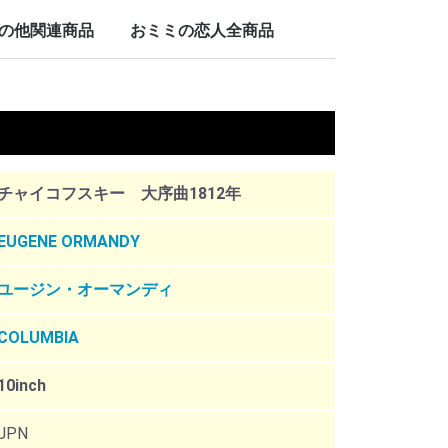
LP/12inch/10inch
7inch
の他関連商品
おミミの恋人全商品
nch
。
チャイコフスキー 大序曲1812年
EUGENE ORMANDY
ユージン・オーマンディ
COLUMBIA
10inch
JPN