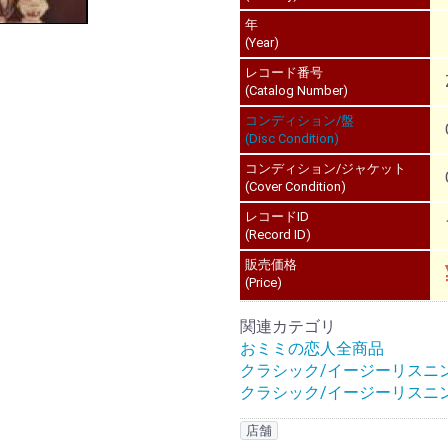
年
(Year)
レコード番号
(Catalog Number)
コンディション/盤
(Disc Condition)
コンディション/ジャケット
(Cover Condition)
レコードID
(Record ID)
販売価格
(Price)
関連カテゴリ
おミミの恋人全商品
クラシック/イージーリスニ
クラシック/イージーリスニ
店舗