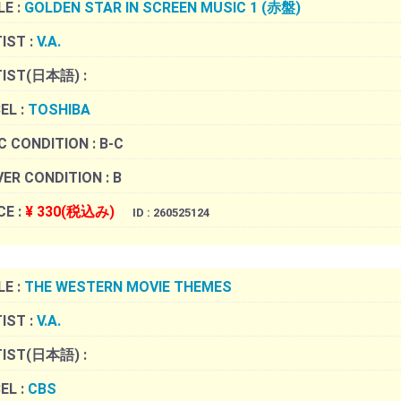
LE :
GOLDEN STAR IN SCREEN MUSIC 1 (赤盤)
IST :
V.A.
TIST(日本語) :
EL :
TOSHIBA
C CONDITION :
B-C
ER CONDITION :
B
CE :
¥ 330(税込み)
ID : 260525124
LE :
THE WESTERN MOVIE THEMES
IST :
V.A.
TIST(日本語) :
EL :
CBS