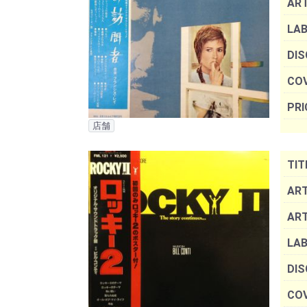
AR
LAB
DIS
COV
PRI
店舗
TIT
ART
AR
LAB
DIS
COV