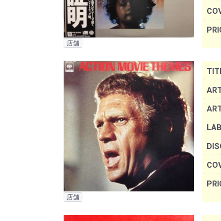
COV
PRI
店舗
TIT
ART
AR
LAB
DIS
COV
PRI
店舗