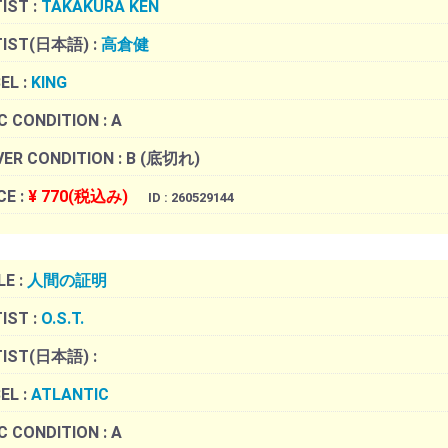
IST :
TAKAKURA KEN
TIST(日本語) :
高倉健
EL :
KING
C CONDITION :
A
ER CONDITION :
B (底切れ)
CE :
¥ 770(税込み)
ID : 260529144
LE :
人間の証明
IST :
O.S.T.
TIST(日本語) :
EL :
ATLANTIC
C CONDITION :
A