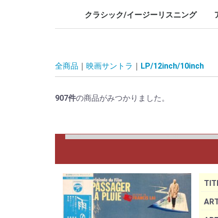
LP/12inch/10inch
7inch
LP/12i
7inch
クラシック/イージーリスニング
LP/12inch/10inch
7inch
L
7
全商品
映画サントラ
LP/12inch/10inch
907
件
の商品がみつかりました。
TIT
ART