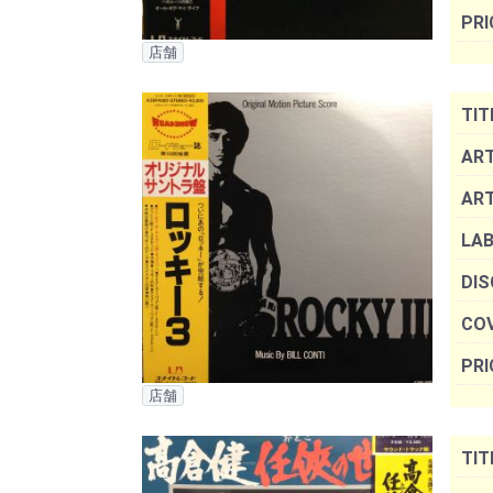
PRI
店舗
TIT
ART
AR
LAB
DIS
COV
PRI
店舗
TIT