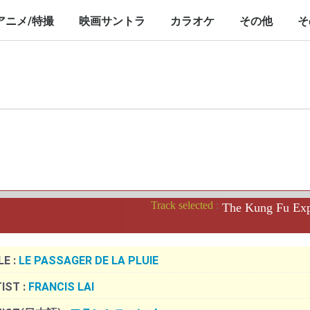
nch/10inch
LP/12inch/10inch
7inch
LP/12inch/10inch
7inch
アニメ/特撮
映画サントラ
カラオケ
その他
そ
P/12inch/10inch
inch
LP/12inch/10inch
7inch
LP/12inch/10inch
7inch
LP/12inch/10i
7inch
Track selected
:
The Kung Fu
LE :
LE PASSAGER DE LA PLUIE
IST :
FRANCIS LAI