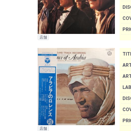
DIS
COV
PRI
店舗
TIT
ART
AR
LAB
DIS
COV
PRI
店舗