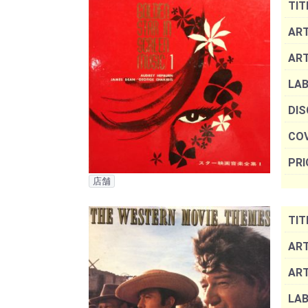
TIT
ART
AR
LAB
DIS
COV
PRI
店舗
TIT
ART
AR
LAB