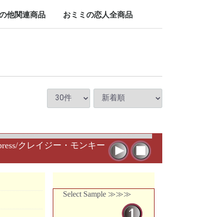
LP/12inch/10inch
7inch
の他関連商品
おミミの恋人全商品
nch
 Express/クレイジー・モンキー
Select Sample ≫≫≫