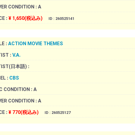
ER CONDITION :
A
CE :
¥ 1,650(税込み)
ID : 260525141
LE :
ACTION MOVIE THEMES
IST :
V.A.
TIST(日本語) :
EL :
CBS
C CONDITION :
A
ER CONDITION :
A
CE :
¥ 770(税込み)
ID : 260525127