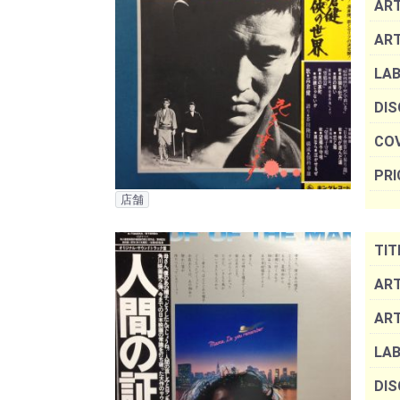
ART
AR
LAB
DIS
COV
PRI
店舗
TIT
ART
AR
LAB
DIS