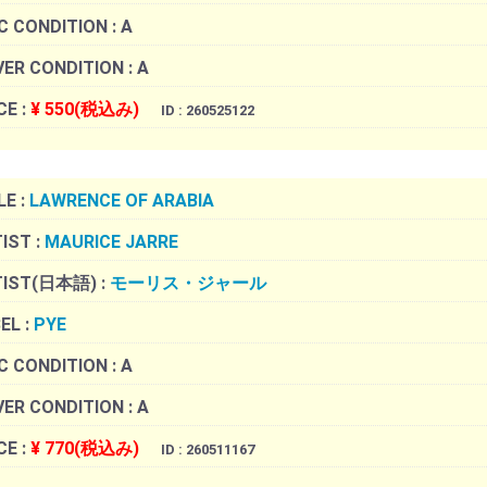
C CONDITION :
A
ER CONDITION :
A
CE :
¥ 550(税込み)
ID : 260525122
LE :
LAWRENCE OF ARABIA
IST :
MAURICE JARRE
TIST(日本語) :
モーリス・ジャール
EL :
PYE
C CONDITION :
A
ER CONDITION :
A
CE :
¥ 770(税込み)
ID : 260511167