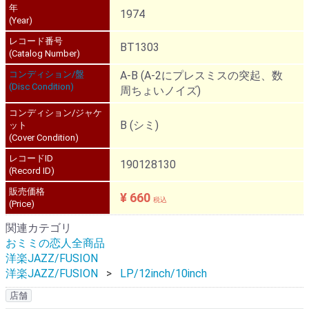
年
1974
(Year)
レコード番号
BT1303
(Catalog Number)
コンディション/盤
A-B (A-2にプレスミスの突起、数
(Disc Condition)
周ちょいノイズ)
コンディション/ジャケ
B (シミ)
ット
(Cover Condition)
レコードID
190128130
(Record ID)
販売価格
¥ 660
税込
(Price)
関連カテゴリ
おミミの恋人全商品
洋楽JAZZ/FUSION
洋楽JAZZ/FUSION
LP/12inch/10inch
店舗