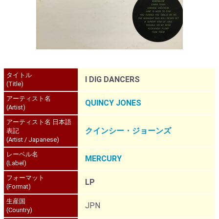
タイトル
I DIG DANCERS
(Title)
アーティスト名
QUINCY JONES
(Artist)
アーティスト名 日本語
クインシー・ジョーンズ
表記
(Artist / Japanese)
レーベル名
MERCURY
(Label)
フォーマット
LP
(Format)
生産国
JPN
(Country)