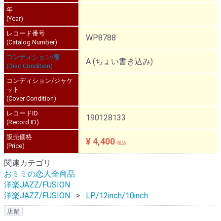
年
(Year)
レコード番号
WP8788
(Catalog Number)
コンディション/盤
A (ちょい書き込み)
(Disc Condition)
コンディション/ジャケ
ット
(Cover Condition)
レコードID
190128133
(Record ID)
販売価格
¥ 4,400
税込
(Price)
関連カテゴリ
おミミの恋人全商品
洋楽JAZZ/FUSION
洋楽JAZZ/FUSION
LP/12inch/10inch
店舗