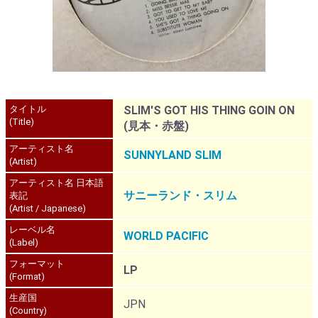
タイトル
SLIM'S GOT HIS THING GOIN ON
(Title)
(見本・赤盤)
アーティスト名
SUNNYLAND SLIM
(Artist)
アーティスト名 日本語
サニーランド・スリム
表記
(Artist / Japanese)
レーベル名
WORLD PACIFIC
(Label)
フォーマット
LP
(Format)
生産国
JPN
(Country)