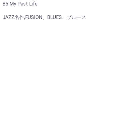
B5 My Past Life
JAZZ名作,FUSION、BLUES、ブルース