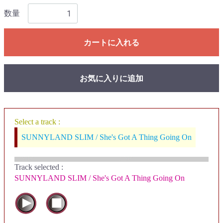
数量
カートに入れる
お気に入りに追加
Select a track :
SUNNYLAND SLIM / She's Got A Thing Going On
Track selected
:
SUNNYLAND SLIM / She's Got A Thing Going On