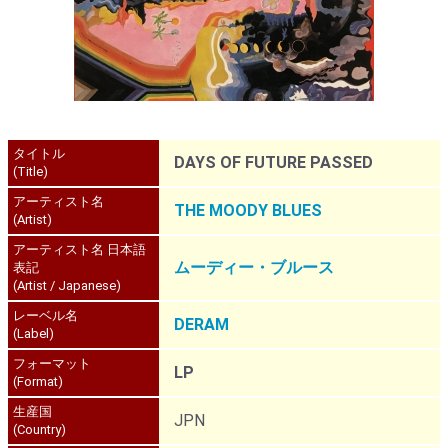
タイトル
DAYS OF FUTURE PASSED
(Title)
アーティスト名
THE MOODY BLUES
(Artist)
アーティスト名 日本語
ムーディー・ブルース
表記
(Artist / Japanese)
レーベル名
DERAM
(Label)
フォーマット
LP
(Format)
生産国
JPN
(Country)