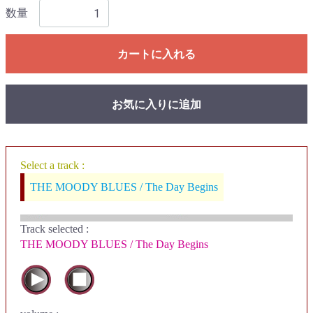
数量
カートに入れる
お気に入りに追加
Select a track :
THE MOODY BLUES / The Day Begins
Track selected
:
THE MOODY BLUES / The Day Begins