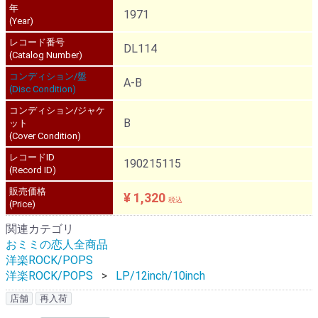
年
1971
(Year)
レコード番号
DL114
(Catalog Number)
コンディション/盤
A-B
(Disc Condition)
コンディション/ジャケ
B
ット
(Cover Condition)
レコードID
190215115
(Record ID)
販売価格
¥ 1,320
税込
(Price)
関連カテゴリ
おミミの恋人全商品
洋楽ROCK/POPS
洋楽ROCK/POPS
LP/12inch/10inch
店舗
再入荷