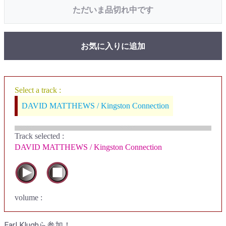
ただいま品切れ中です
お気に入りに追加
Select a track :
DAVID MATTHEWS / Kingston Connection
Track selected
:
DAVID MATTHEWS / Kingston Connection
volume :
Earl Klughら参加！