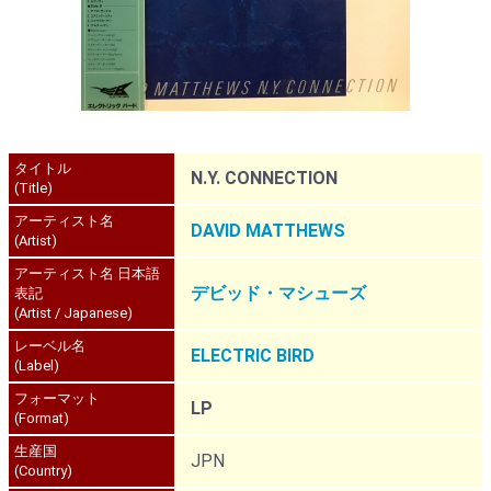
タイトル
N.Y. CONNECTION
(Title)
アーティスト名
DAVID MATTHEWS
(Artist)
アーティスト名 日本語
デビッド・マシューズ
表記
(Artist / Japanese)
レーベル名
ELECTRIC BIRD
(Label)
フォーマット
LP
(Format)
生産国
JPN
(Country)