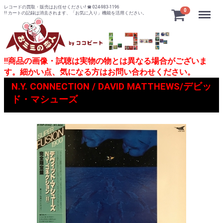
レコードの買取・販売はお任せください! ☎ 024-983-1196
Menu
0
!! カートの記録は消去されます、「お気に入り」機能を活用ください。
!!商品の画像・試聴は実物の物とは異なる場合がございま
す。細かい点、気になる方はお問い合わせください。
N.Y. CONNECTION / DAVID MATTHEWS/デビッ
ド・マシューズ