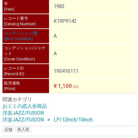
年
1982
(Year)
レコード番号
K19P9142
(Catalog Number)
コンディション/盤
A
(Disc Condition)
コンディション/ジャケ
A
ット
(Cover Condition)
レコードID
190416111
(Record ID)
販売価格
¥ 1,100
税込
(Price)
関連カテゴリ
おミミの恋人全商品
洋楽JAZZ/FUSION
洋楽JAZZ/FUSION
LP/12inch/10inch
店舗
再入荷