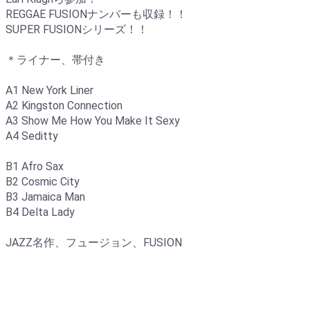
REGGAE FUSIONナンバーも収録！！
SUPER FUSIONシリーズ！！
＊ライナー、帯付き
A1 New York Liner
A2 Kingston Connection
A3 Show Me How You Make It Sexy
A4 Seditty
B1 Afro Sax
B2 Cosmic City
B3 Jamaica Man
B4 Delta Lady
JAZZ名作、フュージョン、FUSION