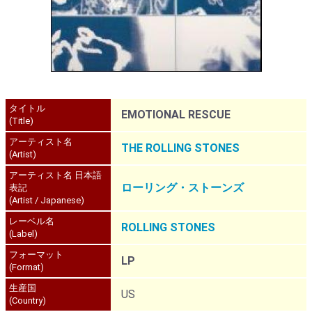
タイトル
EMOTIONAL RESCUE
(Title)
アーティスト名
THE ROLLING STONES
(Artist)
アーティスト名 日本語
ローリング・ストーンズ
表記
(Artist / Japanese)
レーベル名
ROLLING STONES
(Label)
フォーマット
LP
(Format)
生産国
US
(Country)