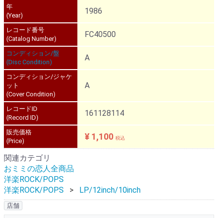
年
1986
(Year)
レコード番号
FC40500
(Catalog Number)
コンディション/盤
A
(Disc Condition)
コンディション/ジャケ
A
ット
(Cover Condition)
レコードID
161128114
(Record ID)
販売価格
¥ 1,100
税込
(Price)
関連カテゴリ
おミミの恋人全商品
洋楽ROCK/POPS
洋楽ROCK/POPS
LP/12inch/10inch
店舗