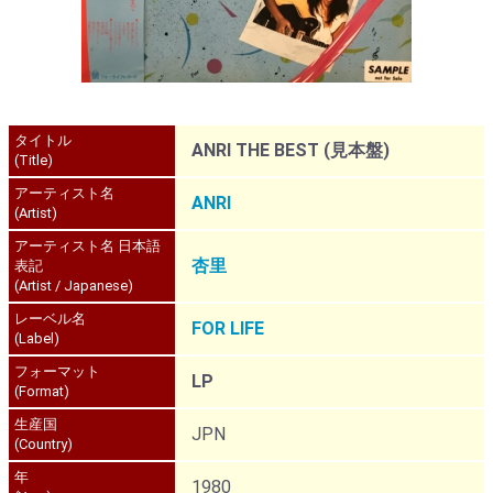
タイトル
ANRI THE BEST (見本盤)
(Title)
アーティスト名
ANRI
(Artist)
アーティスト名 日本語
杏里
表記
(Artist / Japanese)
レーベル名
FOR LIFE
(Label)
フォーマット
LP
(Format)
生産国
JPN
(Country)
年
1980