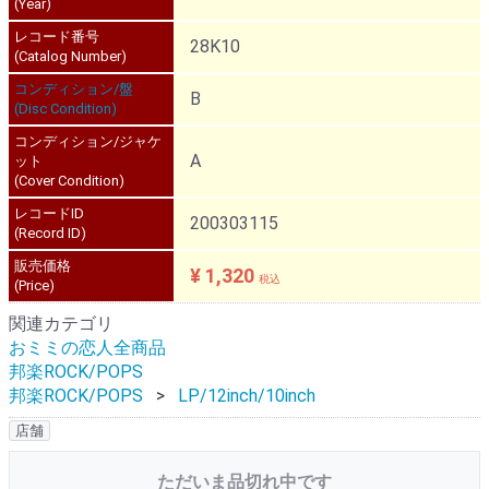
(Year)
レコード番号
28K10
(Catalog Number)
コンディション/盤
B
(Disc Condition)
コンディション/ジャケ
A
ット
(Cover Condition)
レコードID
200303115
(Record ID)
販売価格
¥ 1,320
税込
(Price)
関連カテゴリ
おミミの恋人全商品
邦楽ROCK/POPS
邦楽ROCK/POPS
LP/12inch/10inch
店舗
ただいま品切れ中です