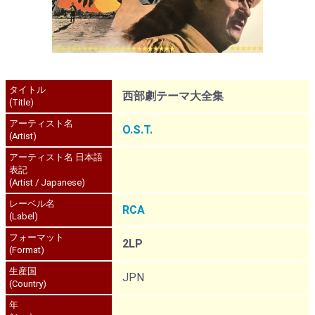
タイトル
西部劇テーマ大全集
(Title)
アーティスト名
O.S.T.
(Artist)
アーティスト名 日本語
表記
(Artist / Japanese)
レーベル名
RCA
(Label)
フォーマット
2LP
(Format)
生産国
JPN
(Country)
年