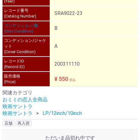
(Year)
レコード番号
SRA9022-23
(Catalog Number)
コンディション/盤
B
(Disc Condition)
コンディション/ジャケ
A
ット
(Cover Condition)
レコードID
200311110
(Record ID)
販売価格
¥ 550
税込
(Price)
関連カテゴリ
おミミの恋人全商品
映画サントラ
映画サントラ
LP/12inch/10inch
店舗
再入荷
ただいま品切れ中です