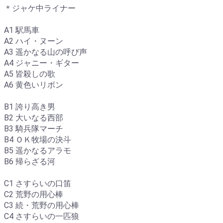
＊ジャケ中ライナー
A1 駅馬車
A2 ハイ・ヌーン
A3 遥かなる山の呼び声
A4 ジャニー・ギター
A5 皆殺しの歌
A6 黄色いリボン
B1 誇り高き男
B2 大いなる西部
B3 騎兵隊マーチ
B4 ＯＫ牧場の決斗
B5 遥かなるアラモ
B6 帰らざる河
C1 さすらいの口笛
C2 荒野の用心棒
C3 続・荒野の用心棒
C4 さすらいの一匹狼