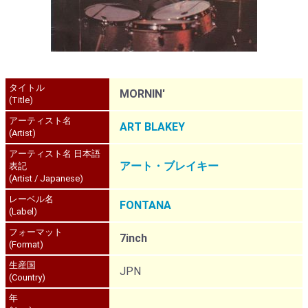
タイトル
MORNIN'
(Title)
アーティスト名
ART BLAKEY
(Artist)
アーティスト名 日本語
アート・ブレイキー
表記
(Artist / Japanese)
レーベル名
FONTANA
(Label)
フォーマット
7inch
(Format)
生産国
JPN
(Country)
年