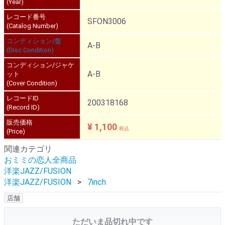
(Year)
レコード番号
SFON3006
(Catalog Number)
コンディション/盤
A-B
(Disc Condition)
コンディション/ジャケ
A-B
ット
(Cover Condition)
レコードID
200318168
(Record ID)
販売価格
¥ 1,100
税込
(Price)
関連カテゴリ
おミミの恋人全商品
洋楽JAZZ/FUSION
洋楽JAZZ/FUSION
7inch
店舗
ただいま品切れ中です