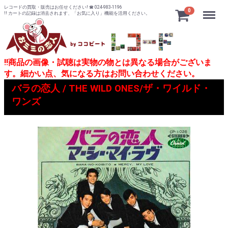
レコードの買取・販売はお任せください! ☎ 024-983-1196
Menu
0
!! カートの記録は消去されます、「お気に入り」機能を活用ください。
!!商品の画像・試聴は実物の物とは異なる場合がございま
す。細かい点、気になる方はお問い合わせください。
バラの恋人 / THE WILD ONES/ザ・ワイルド・
ワンズ