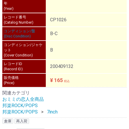
年
(Year)
レコード番号
CP1026
(Catalog Number)
コンディション/盤
B-C
(Disc Condition)
コンディション/ジャケ
B
ット
(Cover Condition)
レコードID
200409132
(Record ID)
販売価格
¥ 165
税込
(Price)
関連カテゴリ
おミミの恋人全商品
邦楽ROCK/POPS
邦楽ROCK/POPS
7inch
倉庫
再入荷