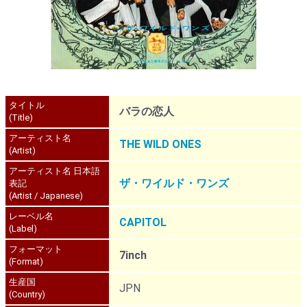
タイトル
バラの恋人
(Title)
アーティスト名
THE WILD ONES
(Artist)
アーティスト名 日本語
ザ・ワイルド・ワンズ
表記
(Artist / Japanese)
レーベル名
CAPITOL
(Label)
フォーマット
7inch
(Format)
生産国
JPN
(Country)