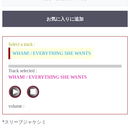
お気に入りに追加
Select a track :
WHAM! / EVERYTHING SHE WANTS
Track selected
:
WHAM! / EVERYTHING SHE WANTS
volume :
*スリーブジャケシミ