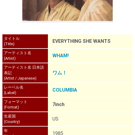
タイトル
EVERYTHING SHE WANTS
(Title)
アーティスト名
WHAM!
(Artist)
アーティスト名 日本語
ワム！
表記
(Artist / Japanese)
レーベル名
COLUMBIA
(Label)
フォーマット
7inch
(Format)
生産国
US
(Country)
年
1985