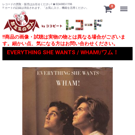
レコードの買取・販売はお任せください! ☎ 024-983-1196
Menu
0
!! カートの記録は消去されます、「お気に入り」機能を活用ください。
!!商品の画像・試聴は実物の物とは異なる場合がございま
す。細かい点、気になる方はお問い合わせください。
EVERYTHING SHE WANTS / WHAM!/ワム！