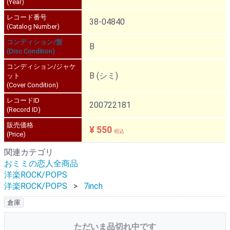
(Year)
レコード番号
38-04840
(Catalog Number)
コンディション/盤
B
(Disc Condition)
コンディション/ジャケ
B (シミ)
ット
(Cover Condition)
レコードID
200722181
(Record ID)
販売価格
¥ 550
税込
(Price)
関連カテゴリ
おミミの恋人全商品
洋楽ROCK/POPS
洋楽ROCK/POPS
7inch
倉庫
ただいま品切れ中です