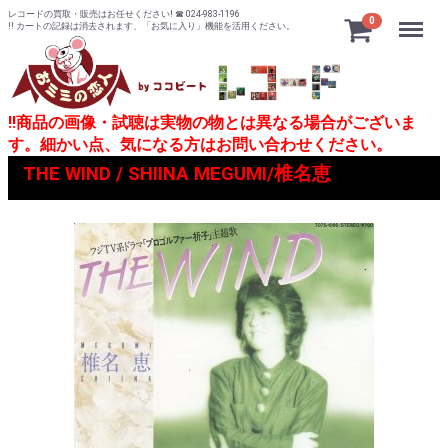
レコードの買取・販売はお任せください! ☎ 024-983-1196
Menu
0
!! カートの記録は消去されます、「お気に入り」機能を活用ください。
!!商品の画像・試聴は実物の物とは異なる場合がございま
す。細かい点、気になる方はお問い合わせください。
THE WIND / SHIINA MEGUMI/椎名恵