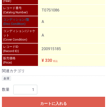
(Year)
レコード番号
T07S1086
(Catalog Number)
コンディション/盤
A
(Disc Condition)
コンディション/ジャケ
A
ット
(Cover Condition)
レコードID
200915185
(Record ID)
販売価格
¥ 330
税込
(Price)
関連カテゴリ
倉庫
数量
カートに入れる