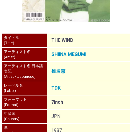
タイトル
THE WIND
(Title)
アーティスト名
SHIINA MEGUMI
(Artist)
アーティスト名 日本語
椎名恵
表記
(Artist / Japanese)
レーベル名
TDK
(Label)
フォーマット
7inch
(Format)
生産国
JPN
(Country)
年
1987