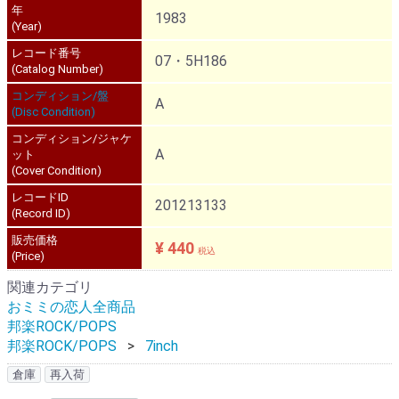
年
1983
(Year)
レコード番号
07・5H186
(Catalog Number)
コンディション/盤
A
(Disc Condition)
コンディション/ジャケ
A
ット
(Cover Condition)
レコードID
201213133
(Record ID)
販売価格
¥ 440
税込
(Price)
関連カテゴリ
おミミの恋人全商品
邦楽ROCK/POPS
邦楽ROCK/POPS
7inch
倉庫
再入荷