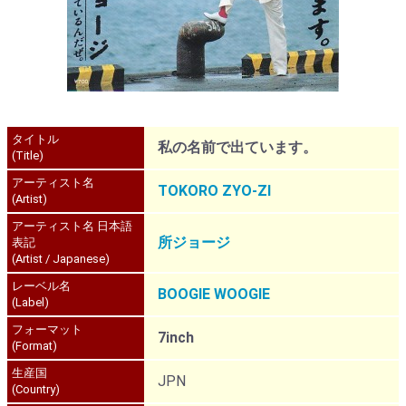
タイトル
私の名前で出ています。
(Title)
アーティスト名
TOKORO ZYO-ZI
(Artist)
アーティスト名 日本語
所ジョージ
表記
(Artist / Japanese)
レーベル名
BOOGIE WOOGIE
(Label)
フォーマット
7inch
(Format)
生産国
JPN
(Country)