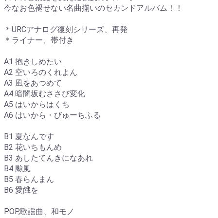
今なお色褪せない名曲揃いのセカンドアルバム！！
＊URCアナログ復刻シリーズ、再発
＊ライナー、帯付き
A1 抱きしめたい
A2 空いろのくれよん
A3 風をあつめて
A4 暗闇坂むささび変化
A5 はいからはくち
A6 はいから・びゅーちふる
B1 夏なんです
B2 花いちもんめ
B3 あしたてんきになあれ
B4 颱風
B5 春らんまん
B6 愛餓を
POP,歌謡曲、和モノ