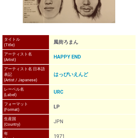
タイトル
風街ろまん
(Title)
アーティスト名
HAPPY END
(Artist)
アーティスト名 日本語
はっぴいえんど
表記
(Artist / Japanese)
レーベル名
URC
(Label)
フォーマット
LP
(Format)
生産国
JPN
(Country)
年
1971