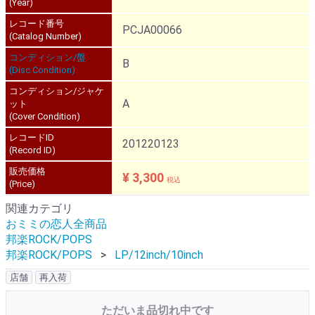
(Year)
レコード番号
PCJA00066
(Catalog Number)
コンディション/盤
B
(Disc Condition)
コンディション/ジャケ
A
ット
(Cover Condition)
レコードID
201220123
(Record ID)
販売価格
¥ 3,300
税込
(Price)
関連カテゴリ
おミミの恋人全商品
邦楽ROCK/POPS
邦楽ROCK/POPS
LP/12inch/10inch
店舗
再入荷
ただいま品切れ中です