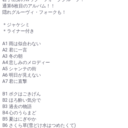
通算6枚目のアルバム！！
隠れグルーヴィ・フォークも！
＊ジャケシミ
＊ライナー付き
A1 雨は似合わない
A2 君に一言
A3 冬の朝
A4 悲しみのメロディー
A5 シャンテの街
A6 明日が見えない
A7 君に直撃
B1 ボクはごきげん
B2 ほろ酔い気分で
B3 過去の物語
B4 心のうらまど
B5 夏はにぎやか
B6 さくら草(雪どけ水はつめたくて)