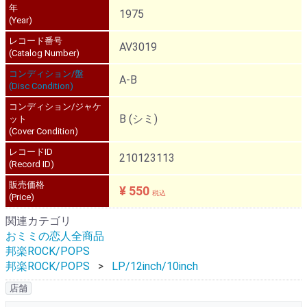
年
1975
(Year)
レコード番号
AV3019
(Catalog Number)
コンディション/盤
A-B
(Disc Condition)
コンディション/ジャケ
B (シミ)
ット
(Cover Condition)
レコードID
210123113
(Record ID)
販売価格
¥ 550
税込
(Price)
関連カテゴリ
おミミの恋人全商品
邦楽ROCK/POPS
邦楽ROCK/POPS
LP/12inch/10inch
店舗