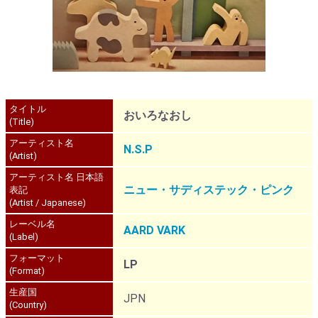
タイトル
おいろなおし
(Title)
アーティスト名
N.S.P
(Artist)
アーティスト名 日本語
ニュー・サディステック・ピンク
表記
(Artist / Japanese)
レーベル名
AARD VARK
(Label)
フォーマット
LP
(Format)
生産国
JPN
(Country)