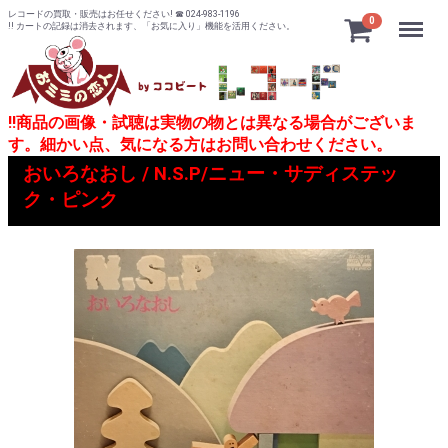
レコードの買取・販売はお任せください! ☎ 024-983-1196
Menu
0
!! カートの記録は消去されます、「お気に入り」機能を活用ください。
!!商品の画像・試聴は実物の物とは異なる場合がございま
す。細かい点、気になる方はお問い合わせください。
おいろなおし / N.S.P/ニュー・サディステッ
ク・ピンク