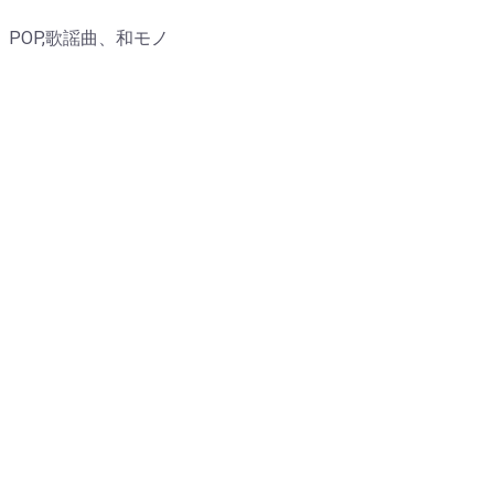
POP,歌謡曲、和モノ