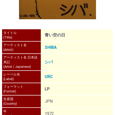
タイトル
青い空の日
(Title)
アーティスト名
SHIBA
(Artist)
アーティスト名 日本語
シバ
表記
(Artist / Japanese)
レーベル名
URC
(Label)
フォーマット
LP
(Format)
生産国
JPN
(Country)
年
1972