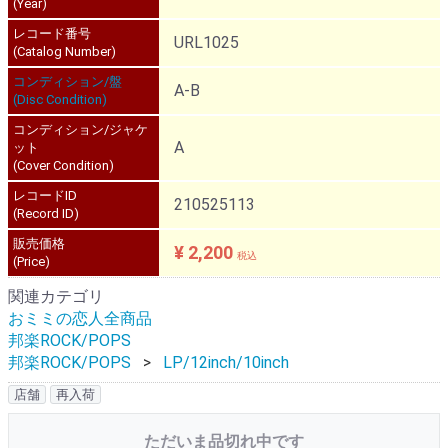
(Year)
レコード番号
URL1025
(Catalog Number)
コンディション/盤
A-B
(Disc Condition)
コンディション/ジャケ
A
ット
(Cover Condition)
レコードID
210525113
(Record ID)
販売価格
¥ 2,200
税込
(Price)
関連カテゴリ
おミミの恋人全商品
邦楽ROCK/POPS
邦楽ROCK/POPS
LP/12inch/10inch
店舗
再入荷
ただいま品切れ中です