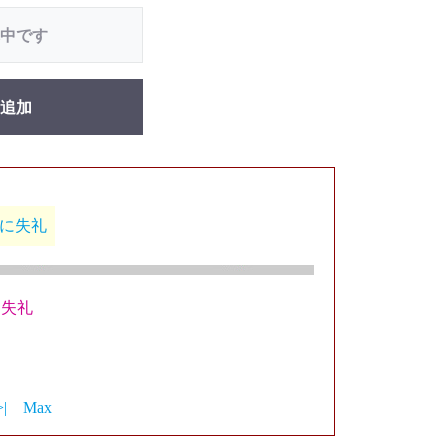
中です
追加
先に失礼
に失礼
>|
Max