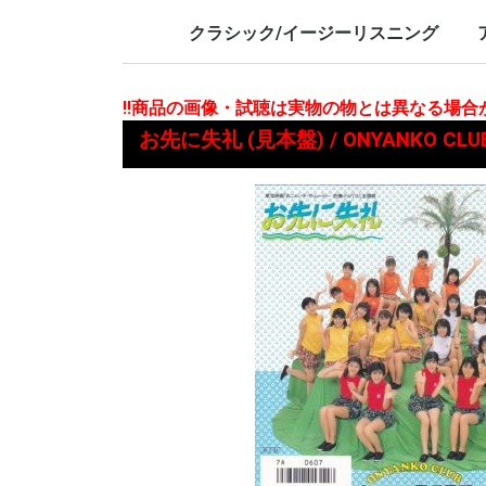
LP/12inch/10inch
7inch
LP/12i
7inch
クラシック/イージーリスニング
LP/12inch/10inch
7inch
L
7
!!商品の画像・試聴は実物の物とは異なる場
お先に失礼 (見本盤) / ONYANKO C