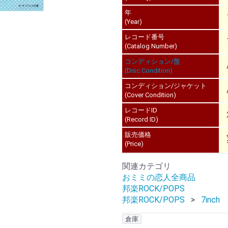
年
(Year)
レコード番号
(Catalog Number)
コンディション/盤
(Disc Condition)
コンディション/ジャケット
(Cover Condition)
レコードID
(Record ID)
販売価格
(Price)
関連カテゴリ
おミミの恋人全商品
邦楽ROCK/POPS
邦楽ROCK/POPS
7inch
倉庫