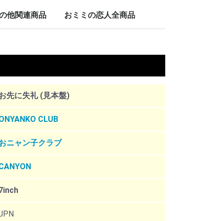
LP/12inch/10inch
7inch
の他関連商品
おミミの恋人全商品
nch
。
お先に失礼 (見本盤)
ONYANKO CLUB
おニャン子クラブ
CANYON
7inch
JPN