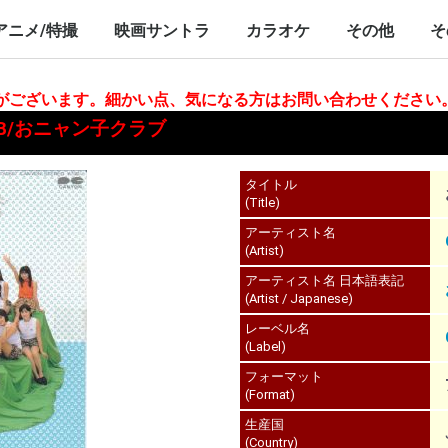
nch/10inch
LP/12inch/10inch
7inch
LP/12inch/10inch
7inch
アニメ/特撮
映画サントラ
カラオケ
その他
そ
P/12inch/10inch
inch
LP/12inch/10inch
7inch
LP/12inch/10inch
7inch
LP/12inch/10i
7inch
合がございます。細かい点、気になる方はお問い合わせください
LUB/おニャン子クラブ
タイトル
(Title)
アーティスト名
(Artist)
アーティスト名 日本語表記
(Artist / Japanese)
レーベル名
(Label)
フォーマット
(Format)
生産国
(Country)