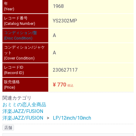
年
1968
(Year)
レコード番号
YS2302MP
(Catalog Number)
コンディション/盤
A
(Disc Condition)
コンディション/ジャケ
A
ット
(Cover Condition)
レコードID
230627117
(Record ID)
販売価格
¥ 770
税込
(Price)
関連カテゴリ
おミミの恋人全商品
洋楽JAZZ/FUSION
洋楽JAZZ/FUSION
LP/12inch/10inch
店舗