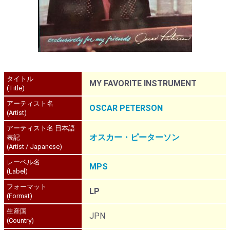
タイトル
MY FAVORITE INSTRUMENT
(Title)
アーティスト名
OSCAR PETERSON
(Artist)
アーティスト名 日本語
オスカー・ピーターソン
表記
(Artist / Japanese)
レーベル名
MPS
(Label)
フォーマット
LP
(Format)
生産国
JPN
(Country)