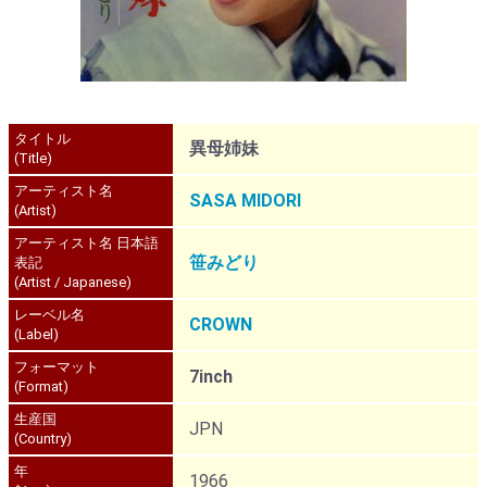
タイトル
異母姉妹
(Title)
アーティスト名
SASA MIDORI
(Artist)
アーティスト名 日本語
笹みどり
表記
(Artist / Japanese)
レーベル名
CROWN
(Label)
フォーマット
7inch
(Format)
生産国
JPN
(Country)
年
1966