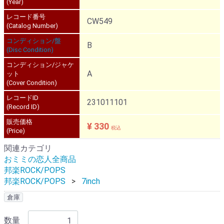
(Year)
レコード番号
CW549
(Catalog Number)
コンディション/盤
B
(Disc Condition)
コンディション/ジャケ
A
ット
(Cover Condition)
レコードID
231011101
(Record ID)
販売価格
¥ 330
税込
(Price)
関連カテゴリ
おミミの恋人全商品
邦楽ROCK/POPS
邦楽ROCK/POPS
7inch
倉庫
数量