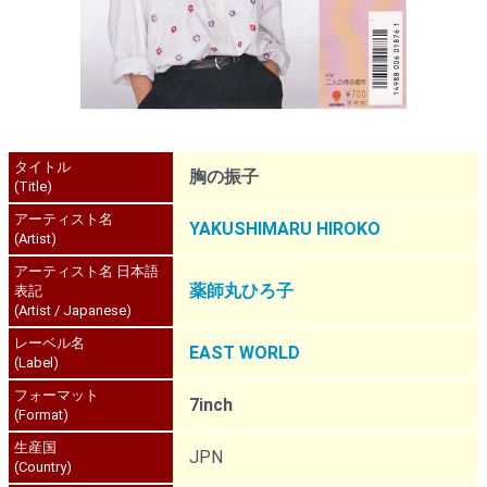
タイトル
胸の振子
(Title)
アーティスト名
YAKUSHIMARU HIROKO
(Artist)
アーティスト名 日本語
薬師丸ひろ子
表記
(Artist / Japanese)
レーベル名
EAST WORLD
(Label)
フォーマット
7inch
(Format)
生産国
JPN
(Country)