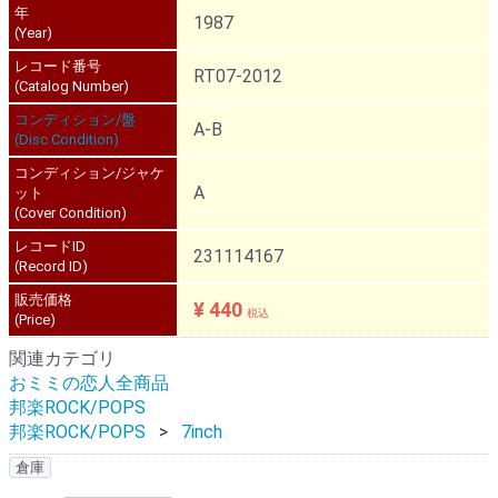
年
1987
(Year)
レコード番号
RT07-2012
(Catalog Number)
コンディション/盤
A-B
(Disc Condition)
コンディション/ジャケ
A
ット
(Cover Condition)
レコードID
231114167
(Record ID)
販売価格
¥ 440
税込
(Price)
関連カテゴリ
おミミの恋人全商品
邦楽ROCK/POPS
邦楽ROCK/POPS
7inch
倉庫