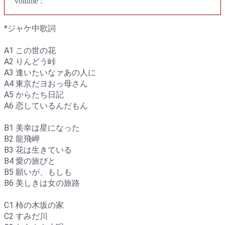
volume :
*ジャケ中歌詞
A1 この世の花
A2 りんどう峠
A3 逢いたいなァあの人に
A4 東京だヨおっ母さん
A5 からたち日記
A6 恋しているんだもん
B1 美幸は星になった
B2 龍飛岬
B3 花は生きている
B4 愛の旅びと
B5 願いが、もしも
B6 美しきは女の旅路
C1 柿の木坂の家
C2 すみだ川