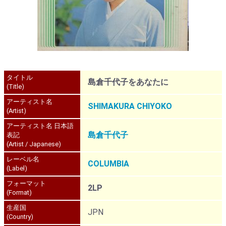
タイトル
島倉千代子をあなたに
(Title)
アーティスト名
SHIMAKURA CHIYOKO
(Artist)
アーティスト名 日本語
島倉千代子
表記
(Artist / Japanese)
レーベル名
COLUMBIA
(Label)
フォーマット
2LP
(Format)
生産国
JPN
(Country)