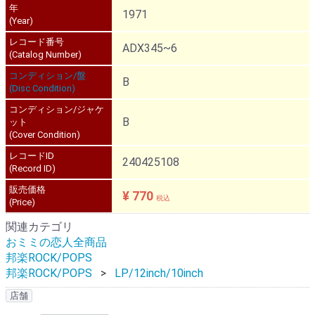
年
1971
(Year)
レコード番号
ADX345~6
(Catalog Number)
コンディション/盤
B
(Disc Condition)
コンディション/ジャケ
B
ット
(Cover Condition)
レコードID
240425108
(Record ID)
販売価格
¥ 770
税込
(Price)
関連カテゴリ
おミミの恋人全商品
邦楽ROCK/POPS
邦楽ROCK/POPS
LP/12inch/10inch
店舗