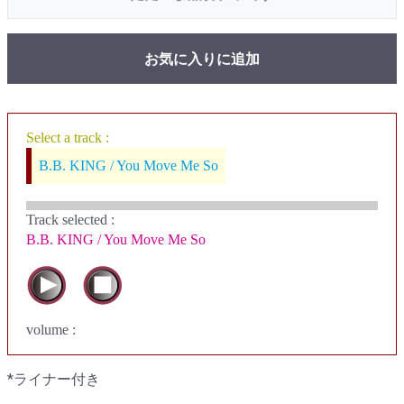
お気に入りに追加
Select a track :
B.B. KING / You Move Me So
Track selected
:
B.B. KING / You Move Me So
volume :
*ライナー付き