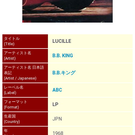
タイトル
LUCILLE
(Title)
アーティスト名
B.B. KING
(Artist)
アーティスト名 日本語
B.B.キング
表記
(Artist / Japanese)
レーベル名
ABC
(Label)
フォーマット
LP
(Format)
生産国
JPN
(Country)
年
1968