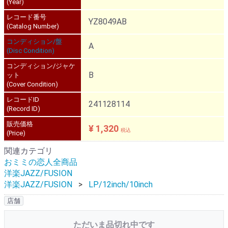
(Year)
レコード番号
YZ8049AB
(Catalog Number)
コンディション/盤
A
(Disc Condition)
コンディション/ジャケ
B
ット
(Cover Condition)
レコードID
241128114
(Record ID)
販売価格
¥ 1,320
税込
(Price)
関連カテゴリ
おミミの恋人全商品
洋楽JAZZ/FUSION
洋楽JAZZ/FUSION
LP/12inch/10inch
店舗
ただいま品切れ中です