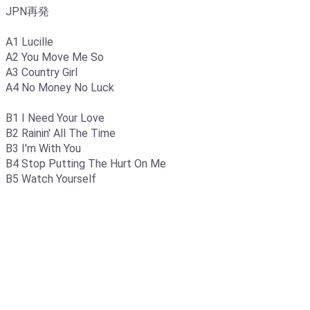
JPN再発
A1 Lucille
A2 You Move Me So
A3 Country Girl
A4 No Money No Luck
B1 I Need Your Love
B2 Rainin' All The Time
B3 I'm With You
B4 Stop Putting The Hurt On Me
B5 Watch Yourself