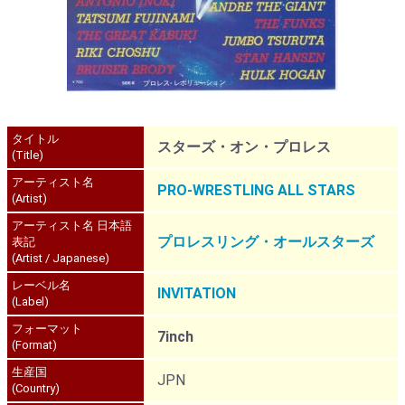
タイトル
スターズ・オン・プロレス
(Title)
アーティスト名
PRO-WRESTLING ALL STARS
(Artist)
アーティスト名 日本語
プロレスリング・オールスターズ
表記
(Artist / Japanese)
レーベル名
INVITATION
(Label)
フォーマット
7inch
(Format)
生産国
JPN
(Country)