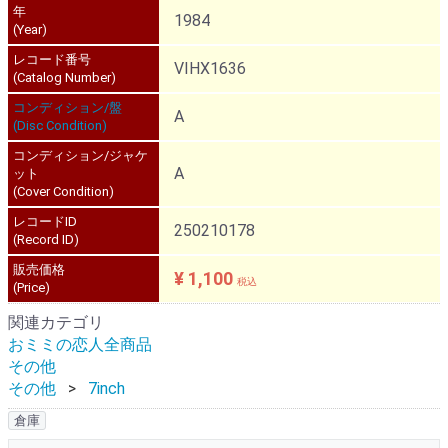
年
1984
(Year)
レコード番号
VIHX1636
(Catalog Number)
コンディション/盤
A
(Disc Condition)
コンディション/ジャケ
A
ット
(Cover Condition)
レコードID
250210178
(Record ID)
販売価格
¥ 1,100
税込
(Price)
関連カテゴリ
おミミの恋人全商品
その他
その他
7inch
倉庫