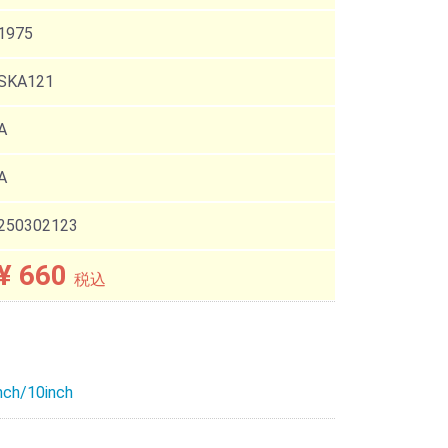
1975
SKA121
A
A
250302123
¥ 660
税込
nch/10inch