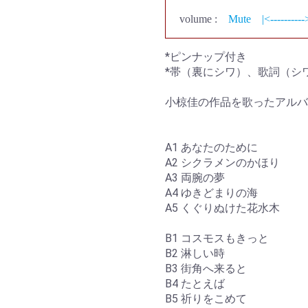
volume :
Mute
|<----------
*ピンナップ付き
*帯（裏にシワ）、歌詞（シ
小椋佳の作品を歌ったアルバ
A1 あなたのために
A2 シクラメンのかほり
A3 両腕の夢
A4 ゆきどまりの海
A5 くぐりぬけた花水木
B1 コスモスもきっと
B2 淋しい時
B3 街角へ来ると
B4 たとえば
B5 祈りをこめて