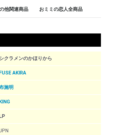
LP/12inch/10inch
7inch
の他関連商品
おミミの恋人全商品
nch
。
シクラメンのかほりから
FUSE AKIRA
布施明
KING
LP
JPN