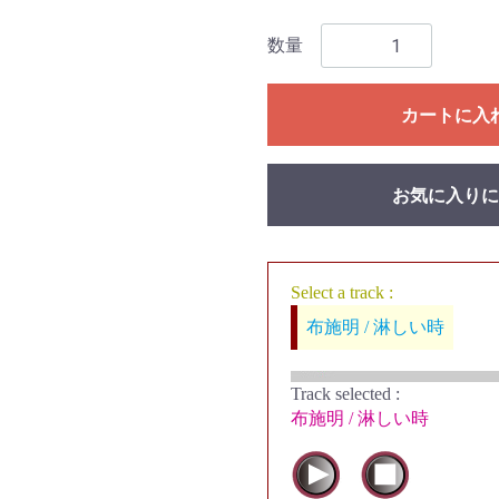
数量
カートに入
お気に入りに
Select a track :
布施明 / 淋しい時
Track selected
:
布施明 / 淋しい時