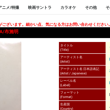
nch/10inch
LP/12inch/10inch
7inch
LP/12inch/10inch
7inch
アニメ/特撮
映画サントラ
カラオケ
その他
そ
P/12inch/10inch
inch
LP/12inch/10inch
7inch
LP/12inch/10inch
7inch
LP/12inch/10i
7inch
合がございます。細かい点、気になる方はお問い合わせください
RA/布施明
タイトル
(Title)
アーティスト名
(Artist)
アーティスト名 日本語表記
(Artist / Japanese)
レーベル名
(Label)
フォーマット
(Format)
生産国
(Country)