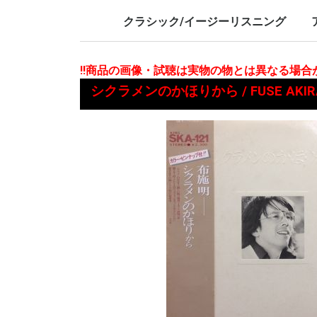
LP/12inch/10inch
7inch
LP/12i
7inch
クラシック/イージーリスニング
LP/12inch/10inch
7inch
L
7
!!商品の画像・試聴は実物の物とは異なる場
シクラメンのかほりから / FUSE AKI