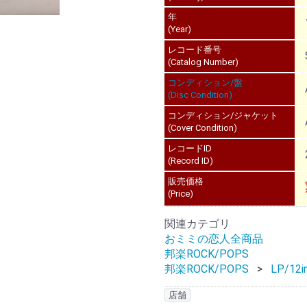
年
(Year)
レコード番号
(Catalog Number)
コンディション/盤
(Disc Condition)
コンディション/ジャケット
(Cover Condition)
レコードID
(Record ID)
販売価格
(Price)
関連カテゴリ
おミミの恋人全商品
邦楽ROCK/POPS
邦楽ROCK/POPS
LP/12i
店舗